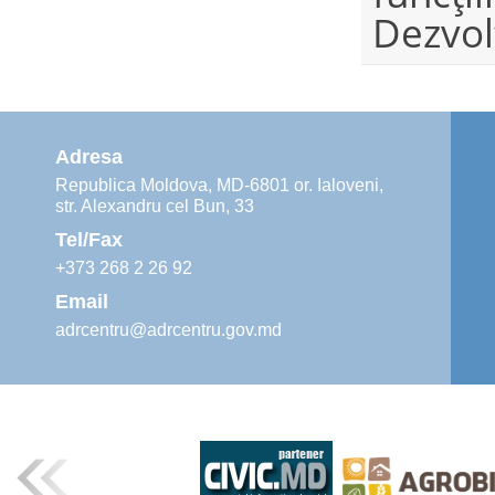
Dezvol
Adresa
Republica Moldova, MD-6801 or. Ialoveni,
str. Alexandru cel Bun, 33
Tel/Fax
+373 268 2 26 92
Email
adrcentru@adrcentru.gov.md