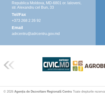
Republica Moldova, MD-6801 or. Ialoveni,
str. Alexandru cel Bun, 33
Tel/Fax
+373 268 2 26 92
Email
adrcentru@adrcentru.gov.md
© 2026
Agenția de Dezvoltare Regională Centru
Toate drepturile rezerva