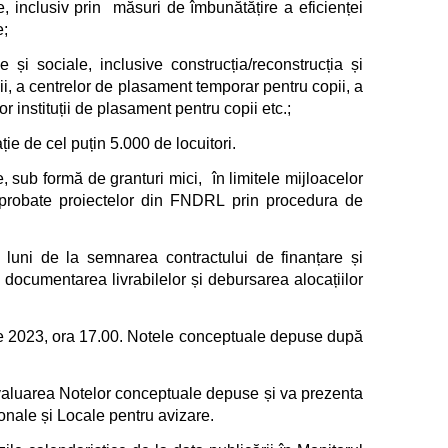
e, inclusiv prin măsuri de îmbunătățire a eficienței
e;
ale și sociale, inclusive construcția/reconstrucția și
ii, a centrelor de plasament temporar pentru copii, a
r instituții de plasament pentru copii etc.;
ație de cel puțin 5.000 de locuitori.
, sub formă de granturi mici, în limitele mijloacelor
aprobate proiectelor din FNDRL prin procedura de
 luni de la semnarea contractului de finanțare și
documentarea livrabilelor și debursarea alocațiilor
ie 2023, ora 17.00. Notele conceptuale depuse după
evaluarea Notelor conceptuale depuse și va prezenta
onale și Locale pentru avizare.