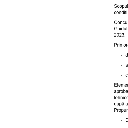
Scopul
condiți
Concur
Ghidul
2023.
Prin or
d
a
c
Elemen
aproba
tehnice
după a
Propun
D