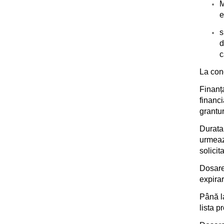
M
e
s
d
c
La conc
Finanța
financ
grantur
Durata
urmeaz
solici
Dosare
expirar
Până l
lista p