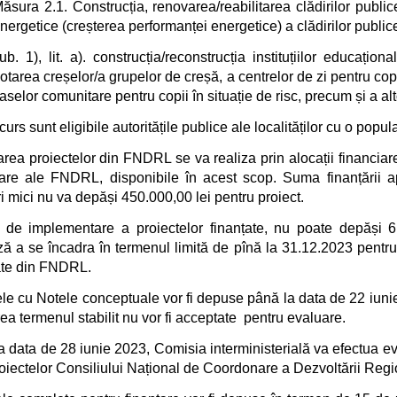
ăsura 2.1. Construcția, renovarea/reabilitarea clădirilor public
nergetice (creșterea performanței energetice) a clădirilor public
ub. 1), lit. a). construcția/reconstrucția instituțiilor educațion
otarea creșelor/a grupelor de creșă, a centrelor de zi pentru cop
aselor comunitare pentru copii în situație de risc, precum și a alto
urs sunt eligibile autoritățile publice ale localităților cu o popul
rea proiectelor din FNDRL se va realiza prin alocații financiare
iare ale FNDRL, disponibile în acest scop. Suma finanțării 
i mici nu va depăși 450.000,00 lei pentru proiect.
 de implementare a proiectelor finanțate, nu poate depăși 6
ă a se încadra în termenul limită de pînă la 31.12.2023 pentru 
tate din FNDRL.
le cu Notele conceptuale vor fi depuse până la data de 22 iun
ea termenul stabilit nu vor fi acceptate pentru evaluare.
a data de 28 iunie 2023, Comisia interministerială va efectua 
roiectelor Consiliului Național de Coordonare a Dezvoltării Regi