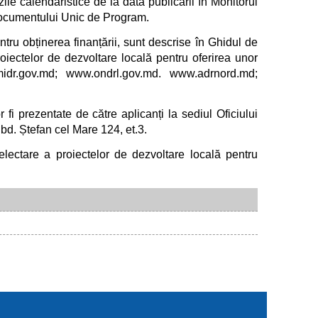
le calendaristice de la data publicării în Monitorul
 Documentului Unic de Program.
ru obținerea finanțării, sunt descrise în Ghidul de
oiectelor de dezvoltare locală pentru oferirea unor
idr.gov.md; www.ondrl.gov.md. www.adrnord.md;
 fi prezentate de către aplicanți la sediul Oficiului
bd. Ștefan cel Mare 124, et.3.
lectare a proiectelor de dezvoltare locală pentru