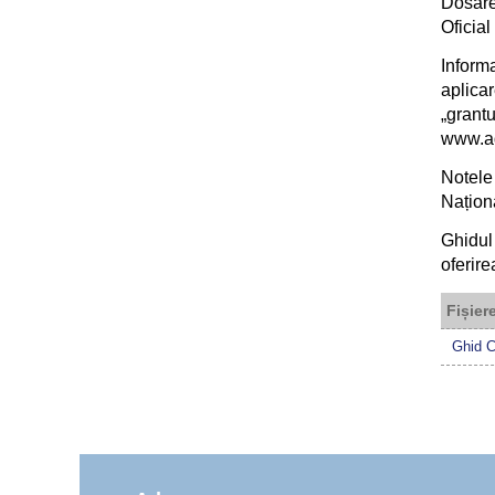
Dosare
Oficia
Inform
aplica
„grant
www.ad
Notele 
Națion
Ghidul
oferire
Fișier
Ghid 