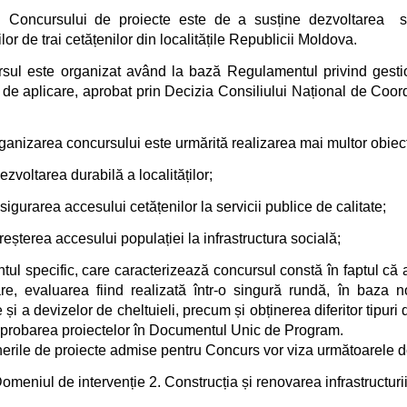
 Concursului de proiecte este de a susține dezvoltarea soci
ilor de trai cetățenilor din localitățile Republicii Moldova.
sul este organizat având la bază Regulamentul privind gesti
 de aplicare, aprobat prin Decizia Consiliului Național de Coor
ganizarea concursului este urmărită realizarea mai multor obiect
ezvoltarea durabilă a localităților;
sigurarea accesului cetățenilor la servicii publice de calitate;
reșterea accesului populației la infrastructura socială;
tul specific, care caracterizează concursul constă în faptul că
re, evaluarea fiind realizată într-o singură rundă, în baza n
 și a devizelor de cheltuieli, precum și obținerea diferitor tipuri 
probarea proiectelor în Documentul Unic de Program.
erile de proiecte admise pentru Concurs vor viza următoarele do
omeniul de intervenție 2. Construcția și renovarea infrastructuri