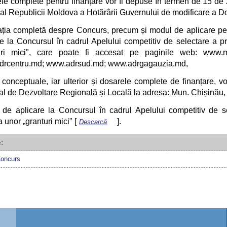
le complete pentru finanțare vor fi depuse în termen de 15 de zi
l al Republicii Moldova a Hotărârii Guvernului de modificare a
ația completă despre Concurs, precum și modul de aplicare pent
re la Concursul în cadrul Apelului competitiv de selectare a pr
uri mici", care poate fi accesat pe paginile web: www.m
rcentru.md; www.adrsud.md; www.adrgagauzia.md,
conceptuale, iar ulterior și dosarele complete de finanțare, vor
al de Dezvoltare Regională și Locală la adresa: Mun. Chișinău, 
 de aplicare la Concursul în cadrul Apelului competitiv de se
a unor „granturi mici" [
].
Descarcă
e:
Concurs