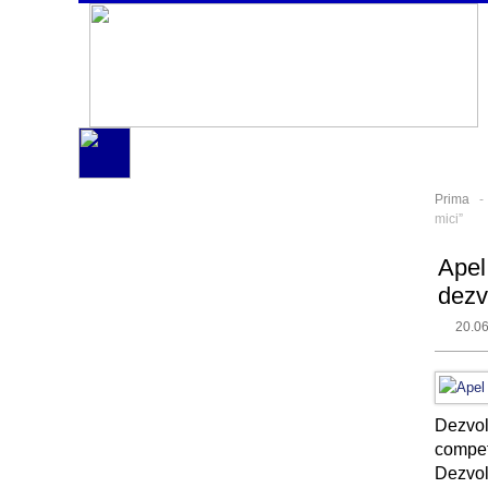
Prima
mici”
Apel
dezvo
20.0
Dezvol
compet
Dezvol