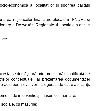
o-economică a localităților și sporirea calității
onarea mijloacelor financiare alocate în FNDRL și
donare a Dezvoltării Regionale și Locale din aprilie
ive:
 acesta se desfășoară prin procedură simplificată de
otelor conceptuale, iar prezentarea documentației
de acte permisive, vor fi asigurate de către aplicanți,
menii de intervenție și măsuri de finanțare:
i sociale, cu măsurile: