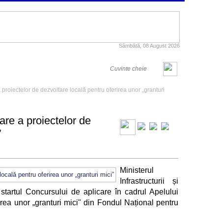
Sâmbătă, 08 August 2026
proiectelor de dezvoltare locală pentru oferirea unor „granturi
are a proiectelor de
”
Ministerul
Infrastructurii și
tartul Concursului de aplicare în cadrul Apelului
irea unor „granturi mici" din Fondul Național pentru