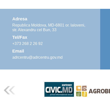
Adresa
Republica Moldova, MD-6801 or. Ialoveni,
str. Alexandru cel Bun, 33
Tel/Fax
+373 268 2 26 92
Email
adrcentru@adrcentru.gov.md