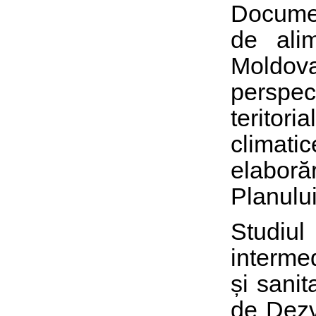
Documen
de ali
Moldov
perspec
teritori
climati
elaboră
Planului
Studiul
intermed
și sanit
de Dezvo