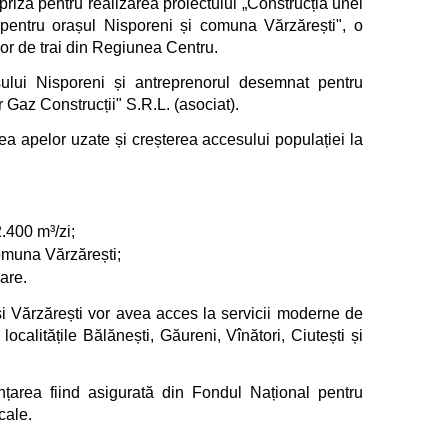
iză pentru realizarea proiectului „Construcția unei
 pentru orașul Nisporeni și comuna Vărzărești", o
ilor de trai din Regiunea Centru.
ului Nisporeni și antreprenorul desemnat pentru
r Gaz Construcții" S.R.L. (asociat).
ea apelor uzate și creșterea accesului populației la
.400 m³/zi;
omuna Vărzărești;
are.
 și Vărzărești vor avea acces la servicii moderne de
localitățile Bălănești, Găureni, Vînători, Ciutești și
nțarea fiind asigurată din Fondul Național pentru
cale.