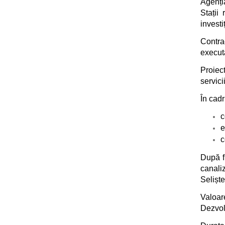
Agenți
Stații
investi
Contra
executa
Proiec
servic
În cadr
c
e
c
După f
canaliz
Seliște
Valoar
Dezvolt