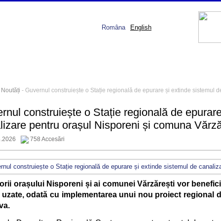
Româna
English
-
Noutăți
- Guvernul construiește o Stație regională de epurare și extinde sistemul 
rnul construiește o Stație regională de epurare
lizare pentru orașul Nisporeni și comuna Vărză
5.2026
758 Accesări
orii orașului Nisporeni și ai comunei Vărzărești vor benefic
 uzate, odată cu implementarea unui nou proiect regional d
va.