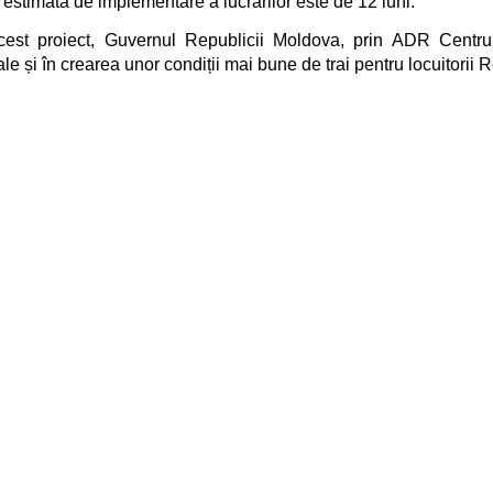
estimată de implementare a lucrărilor este de 12 luni.
cest proiect, Guvernul Republicii Moldova, prin ADR Centru, co
le și în crearea unor condiții mai bune de trai pentru locuitorii 