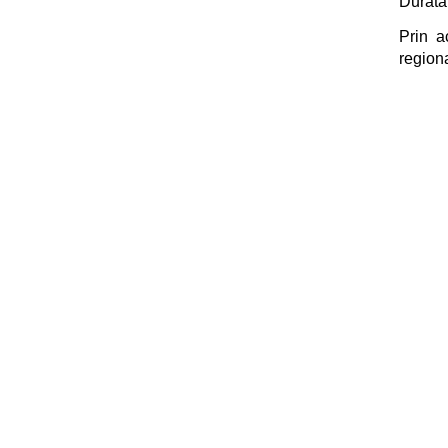
Durata 
Prin a
regiona