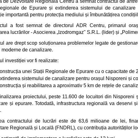
a de Dezvoltare Regională Centru a semnat contractul de antrepr
 regionale de Epurare și extinderea sistemului de canalizare
ție importantă pentru protecția mediului și îmbunătățirea condiți
ctul a fost semnat de directorul ADR Centru, primarul oraș
rea lucrărilor - Asocierea „Izodromgaz" S.R.L. (lider) și „Polime
tul are drept scop soluționarea problemelor legate de gestionar
ii moderne de canalizare.
ul investiției vor fi realizate:
onstrucția unei Stații Regionale de Epurare cu o capacitate de 2
xtinderea sistemului de canalizare pentru orașul Nisporeni și c
onstrucția și reabilitarea a aproximativ 5 km de rețele de canaliz
inalizarea proiectului, peste 11.600 de locuitori din Nisporeni
are și epurare. Totodată, infrastructura regională va deservi și 
.
ea contractului de lucrări este de 63,6 milioane de lei, fina
are Regională și Locală (FNDRL), cu contribuția autorităților lo