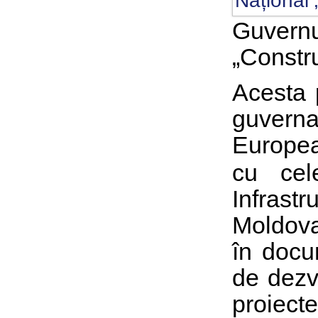
Guvernu
„Constr
Acesta 
guverna
Europe
cu cele
Infrast
Moldova,
în doc
de dezv
proiecte