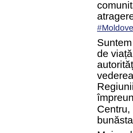
comuni
atrager
#Moldove
Suntem 
de viață
autorită
vederea
Regiun
împreu
Centru,
bunăstar