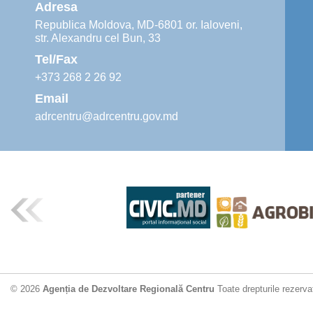
Adresa
Republica Moldova, MD-6801 or. Ialoveni,
str. Alexandru cel Bun, 33
Tel/Fax
+373 268 2 26 92
Email
adrcentru@adrcentru.gov.md
© 2026
Agenția de Dezvoltare Regională Centru
Toate drepturile rezerva