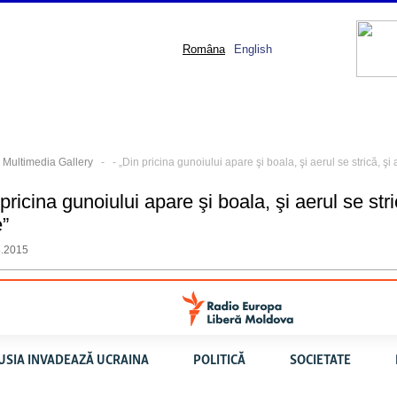
Româna
English
-
Multimedia Gallery
-
- „Din pricina gunoiului apare şi boala, şi aerul se strică, şi
pricina gunoiului apare şi boala, şi aerul se str
e”
8.2015