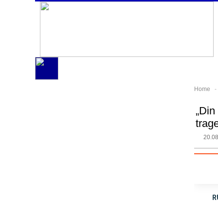
Home
„Din 
trag
20.0