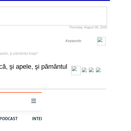
Thursday, August 06, 2026
 apele, şi pământul trage”
ică, şi apele, şi pământul