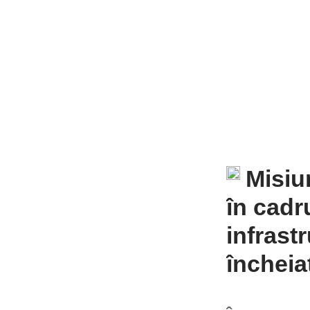
Misiu
în cadr
infrast
încheia