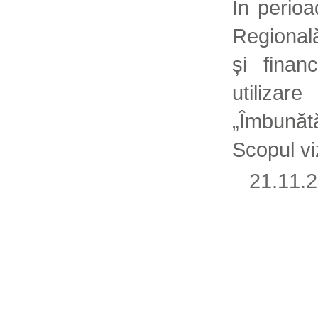
În perio
Regional
și finan
utilizar
„Îmbunătă
Scopul viz
21.11