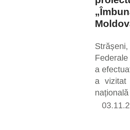
„Îmbună
Moldov
Strășen
Federale
a efectua
a vizitat
națională
03.11