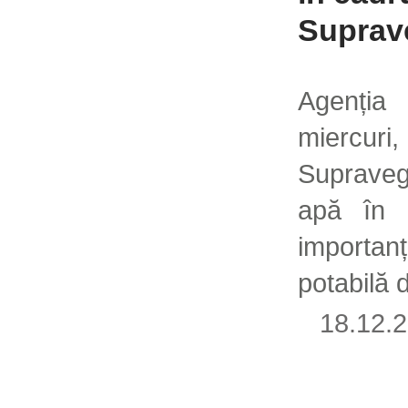
Suprav
Agenția
miercuri
Supravegh
apă în 
importan
potabilă 
18.12