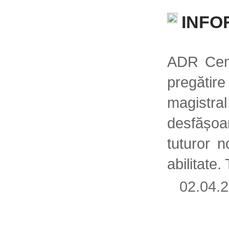
INFO
ADR Cent
pregătir
magistral
desfășoar
tuturor n
abilitate
02.04