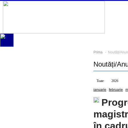
Prima
- Noutăți/Anun
Noutăți/An
Toate
2026
2
ianuarie
februarie
m
Progr
magistr
în cadr