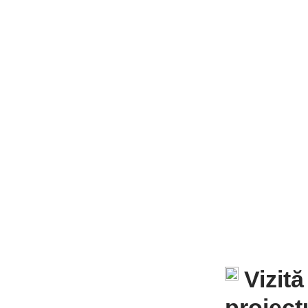
Vizit
proiect