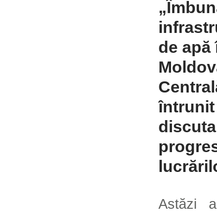
„Îmbună
infrastr
de apă 
Moldov
Central
întruni
discuta
progre
lucrăril
Astăzi 