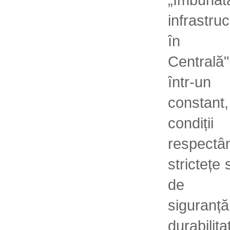
infrastruc
în M
Centrală
într-
constant,
condiții
respec
strictețe
de ca
sigur
durabil