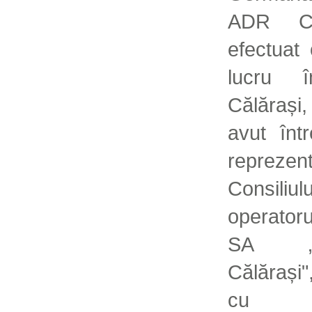
ADR Ce
efectuat 
lucru î
Călăraș
avut înt
reprezent
Consiliulu
operatoru
SA „Ap
Călărași"
cu