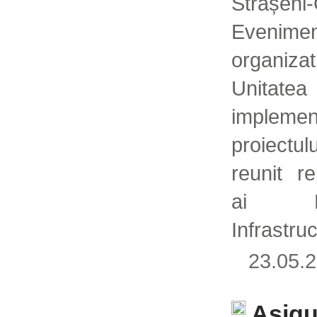
Strășeni-
Evenimen
organ
Unita
implem
proiect
reunit re
ai Min
Infrastruc
23.05
Asigu