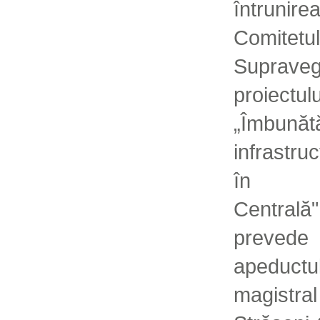
întrunire
Comite
Suprav
proiectulu
„Îmbunătă
infrastruc
în M
Centra
prevede 
apeductul
magistra