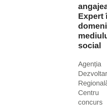
angaje
Expert 
domeni
mediulu
social
Agen
Dezvolta
Region
Centru
concur