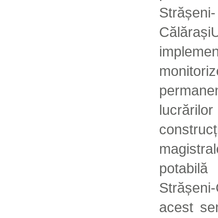
Strășeni-
Călărași
implemen
monitori
permanen
lucrăr
constr
magistra
potabilă
Strășeni-
acest se