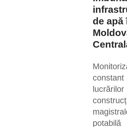
infrastr
de apă 
Moldov
Central
Monitori
constant
lucrăr
constr
magistra
potabilă