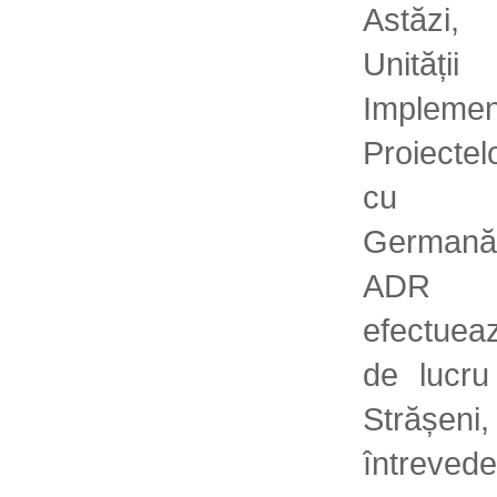
Astăzi
Unită
Implem
Proiecte
cu Fi
Germană 
ADR 
efectuea
de lucru
Strășen
întrev