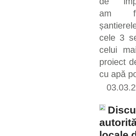
de impl
am f
șantierel
cele 3 s
celui ma
proiect d
cu apă po
03.03
Discu
autorită
locale 