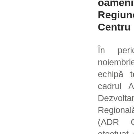
oamenil
Regiun
Centru
În per
noiembr
echipă t
cadrul A
Dezvolta
Regiona
(ADR C
efectuat 