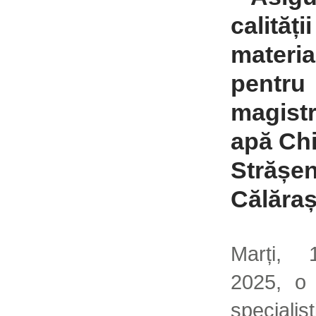
calității
materia
pentru
magistr
apă Chi
Strășen
Călăraș
Marți, 
2025, o
specialișt