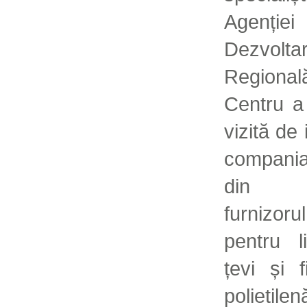
Agenț
Dezvolta
Region
Centru a
vizită de 
compan
din R
furnizor
pentru l
țevi și f
polietile