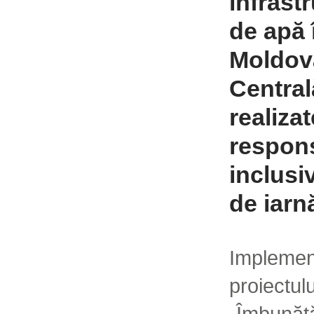
infrastr
de apă 
Moldov
Central
realizat
respons
inclusi
de iarn
Implemen
proiectul
„Îmbunătă