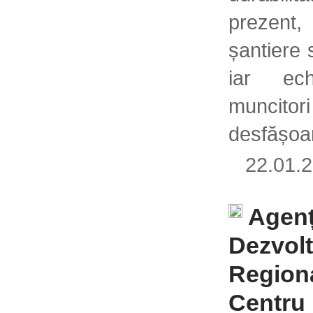
prezen
șantiere 
iar ec
muncitori
desfășoa
22.01
Agenț
Dezvolt
Region
Centru