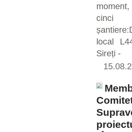
moment, 
cinci
șantiere
local L4
Sireți -
15.08
Membr
Comitet
Suprav
proiect