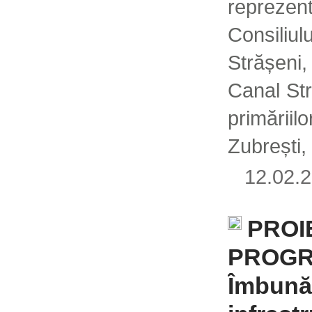
reprezent
Consiliu
Strășeni
Canal Str
primăriil
Zubrești,
12.02
PROI
PROGR
Îmbunăt