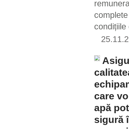
remunerar
complet
condițiile
25.11
Asig
calitate
echipa
care vo
apă pot
sigură 