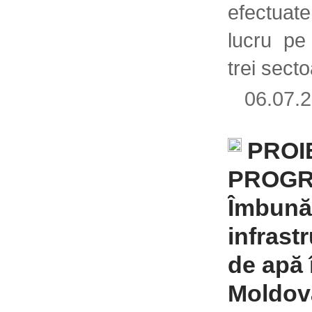
efectuat
lucru pe
trei sect
06.07
PROI
PROGR
Îmbunăt
infrastr
de apă 
Moldov