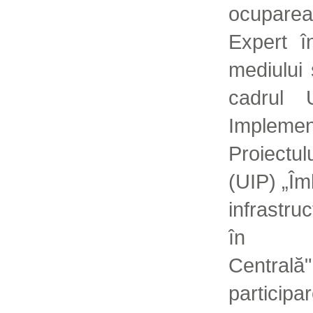
ocuparea 
Expert î
mediului 
cadrul U
Implem
Proiectul
(UIP) „Îm
infrastruc
în M
Centrală"
partic