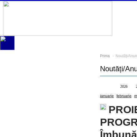
Prima
- Noutăți/Anun
Noutăți/An
Toate
2026
ianuarie
februarie
m
PROI
PROGR
Îmbunăt