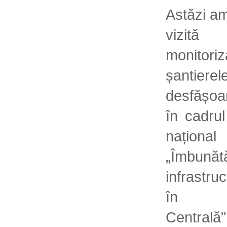
Astăzi am
vizi
monito
șantiere
desfășoa
în cadrul
național
„Îmbunătă
infrastruc
în M
Centrală"