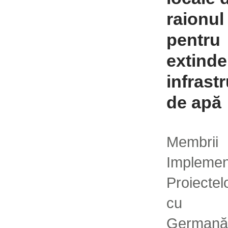
raionul
pentru
extinde
infrastr
de apă
Membrii 
Implem
Proiecte
cu Fi
Germană 