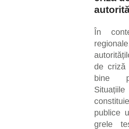
autorită
În conte
region
autorități
de criză 
bine 
Situațiil
constitui
publice 
grele te