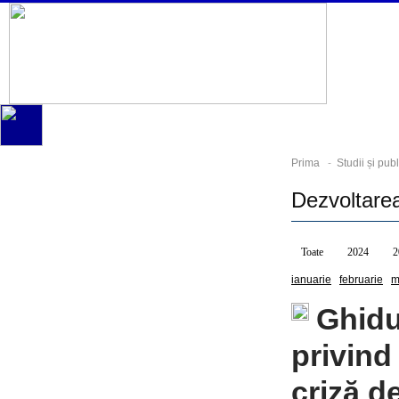
Prima
-
Studii și publ
Dezvoltare
Toate
2024
2
ianuarie
februarie
m
Ghidu
privind 
criză d