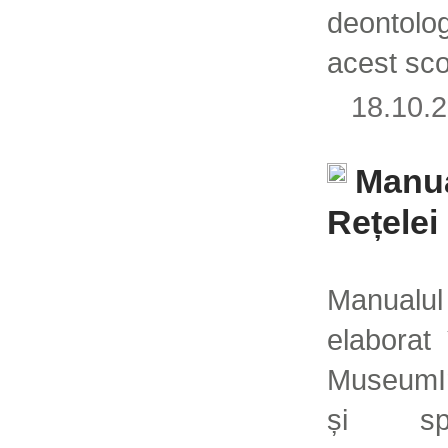
deontolo
acest sc
18.10
Manua
Rețele
Manualul
elaborat 
MuseumIn
și spor