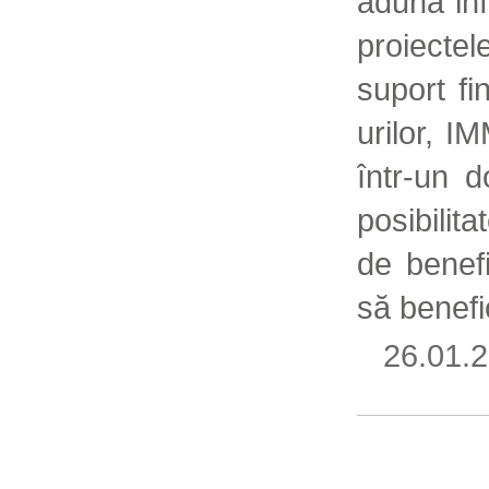
aduna inf
proiecte
suport fi
urilor, I
într-un 
posibilit
de benef
să benefi
26.01