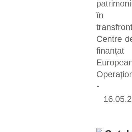
patrimoniu
în ca
transfro
Centre de
finan
Europea
Operați
-
16.05