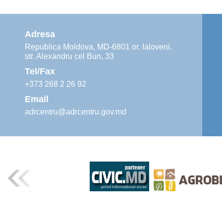
Adresa
Republica Moldova, MD-6801 or. Ialoveni,
str. Alexandru cel Bun, 33
Tel/Fax
+373 268 2 26 92
Email
adrcentru@adrcentru.gov.md