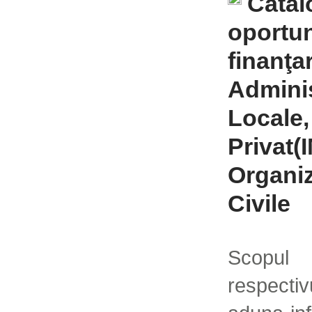
Catal
oportun
finanţa
Adminis
Locale,
Privat(
Organiza
Civile
Scopu
respectiv