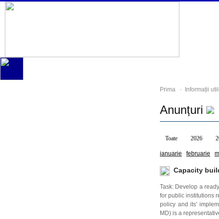
Prima
-
Informații uti
Anunțuri
Toate
2026
2
ianuarie
februarie
m
Capacity buil
Task: Develop a read
for public institution
policy and its' imple
MD) is a representative