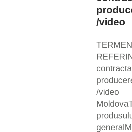
produce
/video
TER
REFERIN
contrac
produc
/video 
MoldovaT
produsul
generalM