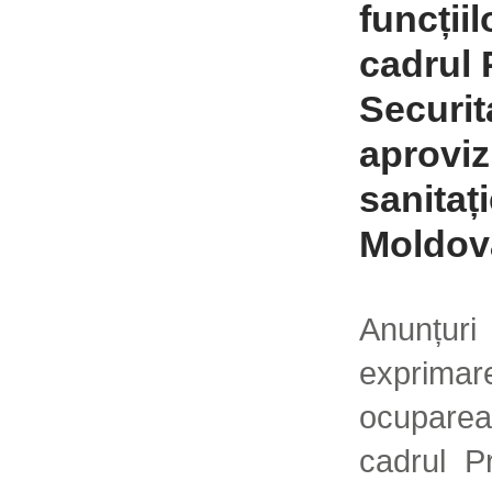
funcții
cadrul 
Securit
aproviz
sanitaț
Moldov
Anunțu
exprimar
ocuparea 
cadrul Pr