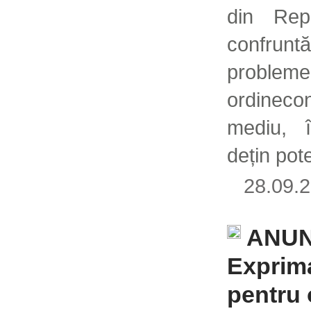
din Rep
confrun
problem
ordineco
mediu, î
dețin pote
28.09
ANUN
Exprima
pentru