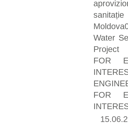
aproviz
sanita
Moldova0
Water Se
Projec
FOR E
INTER
ENGINE
FOR E
INTERE
15.06