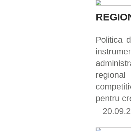
REGION
Politica 
instrume
administra
regiona
competitiv
pentru cre
20.09