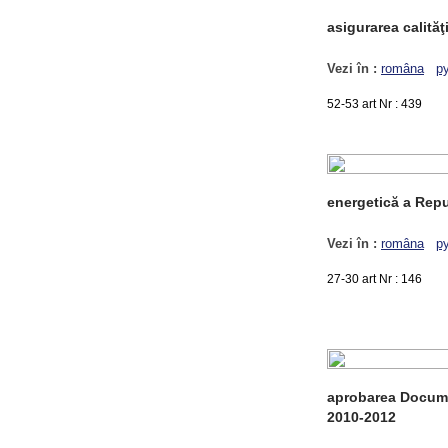
asigurarea calităţi
Vezi în :
româna
р
52-53 art Nr : 439
energetică a Repu
Vezi în :
româna
р
27-30 art Nr : 146
aprobarea Docume
2010-2012