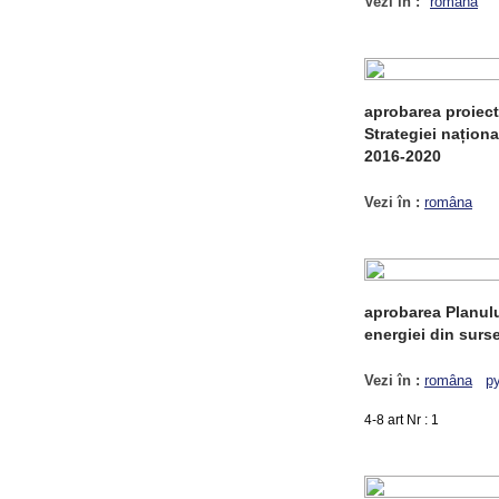
Vezi în :
româna
aprobarea proiect
Strategiei naționa
2016-2020
Vezi în :
româna
aprobarea Planulu
energiei din surs
Vezi în :
româna
р
4-8 art Nr : 1