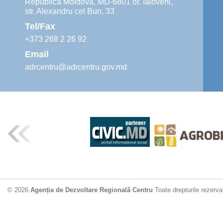
Republica Moldova, MD-6801 or. Ialoveni,
str. Alexandru cel Bun, 33
Tel/Fax
+373 268 2 26 92
Email
adrcentru@adrcentru.gov.md
© 2026
Agenția de Dezvoltare Regională Centru
Toate drepturile rezerva