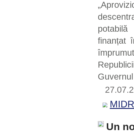
„Aproviz
descen
potabil
finanțat
împrumu
Republ
Guvernul
27.07
MID
Un no