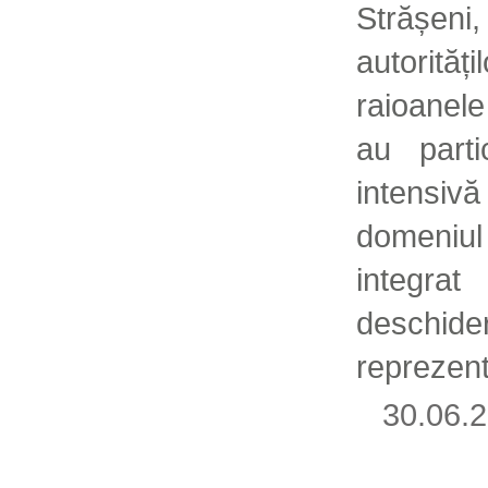
Strășeni
autorităț
raioanele
au parti
intensi
domeniu
integrat
deschide
reprezent
30.06