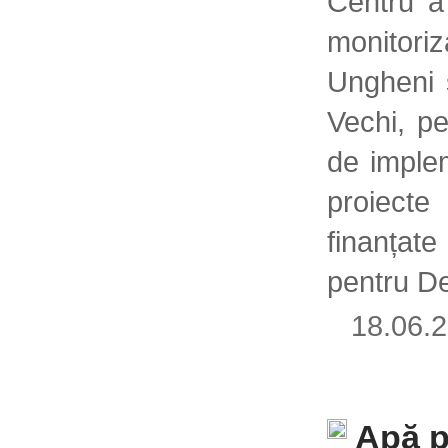
Centru a
monitori
Ungheni ș
Vechi, pe
de imple
proiecte
finanțat
pentru D
18.06
Apă p