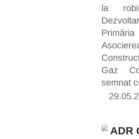
la rob
Dezvolta
Primăria
Asocie
Construcț
Gaz Co
semnat c
29.05
ADR C