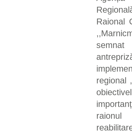
Regional
Raional 
,,Marni
semnat
antre
impleme
regional „
obiecti
importa
raionu
reabilit