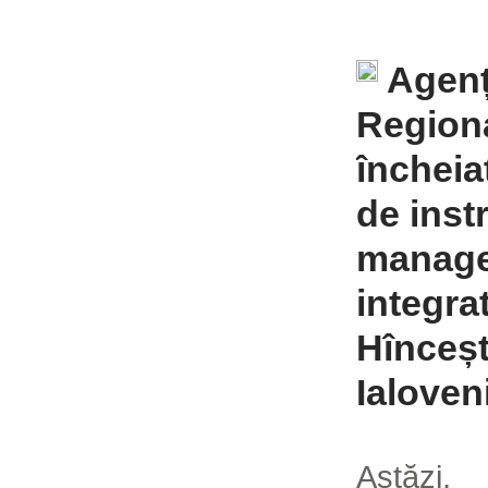
Agenț
Regiona
încheia
de inst
manage
integrat
Hînceșt
Ialoven
Astăzi