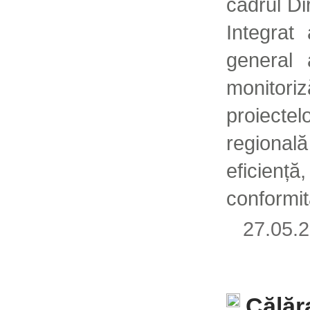
cadrul D
Integrat 
general 
monitori
proiect
regiona
eficie
conformit
27.05
Călăr