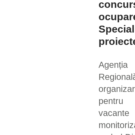
concur
ocupare
Special
proiect
Agenți
Regiona
organiz
pentru 
vacant
monitor