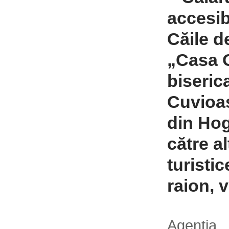
accesibi
Căile d
„Casa O
biseric
Cuvioa
din Hog
către a
turisti
raion, v
Agenți