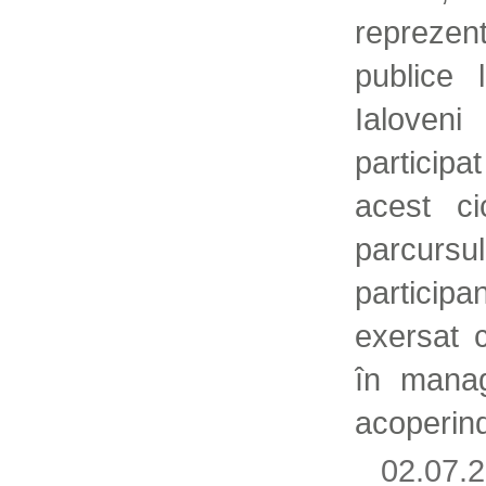
reprezent
publice 
Ialoven
participa
acest ci
parcurs
participa
exersat 
în manag
acoperind
02.07