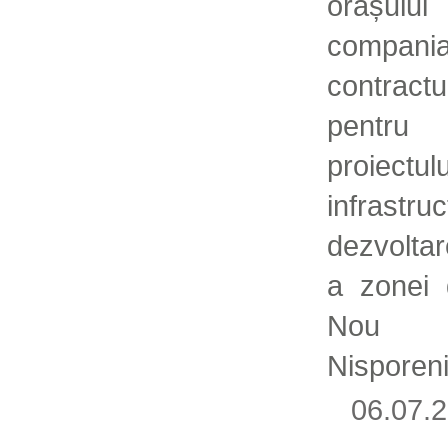
orașul
compania
contrac
pentru
proiect
infrastr
dezvolta
a zonei 
Nou 
Nisporeni
06.07