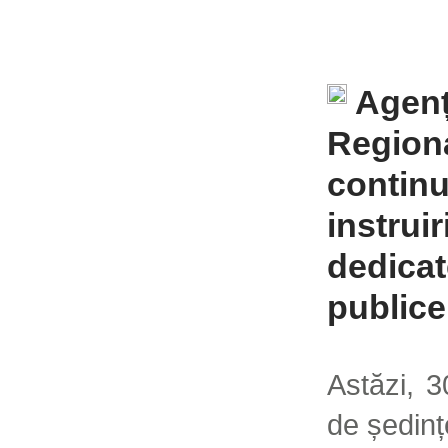
Agenț
Regiona
continu
instruir
dedicat
publice
Astăzi, 3
de ședinț