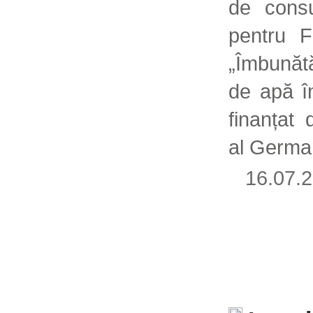
de consu
pentru F
„Îmbunătă
de apă î
finanțat
al German
16.07