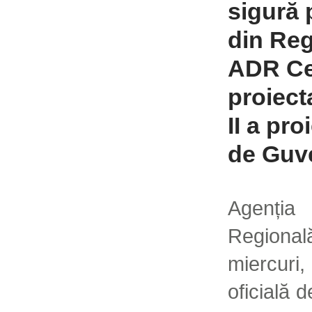
sigură 
din Reg
ADR Ce
proiect
II a pro
de Guv
Agenți
Regional
miercuri
oficială d