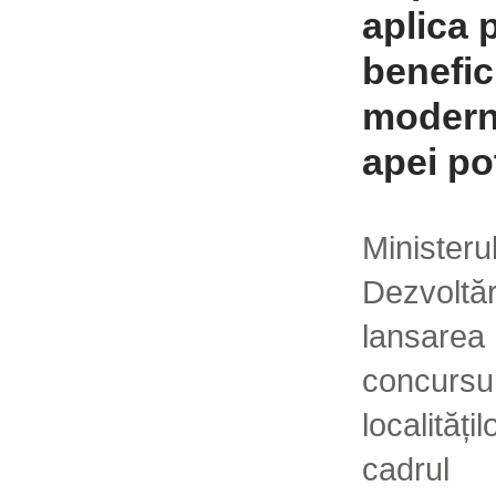
aplica 
benefic
moderne
apei po
Minister
Dezvoltă
lansare
concursu
localită
cadru