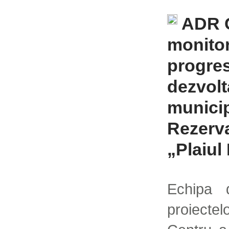
ADR 
monito
progres
dezvolt
municip
Rezerva
„Plaiul
Echipa 
proiecte