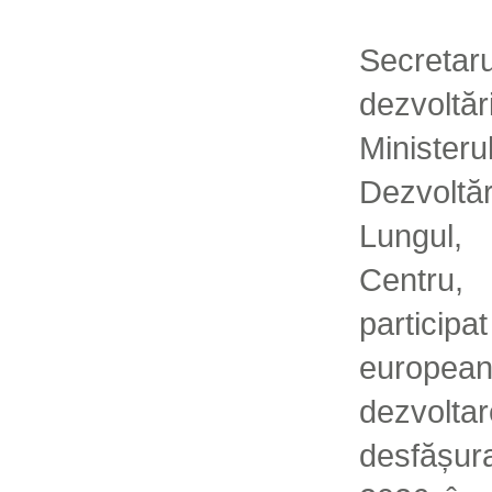
Secretaru
dezvoltăr
Ministeru
Dezvoltă
Lungul,
Centru,
partici
european
dezvol
desfășur