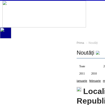
Prima
- Noutăți
Noutăți
Toate
2026
2
2011
2010
ianuarie
februarie
m
Locali
Republ