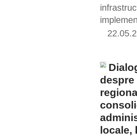
infrastru
implemen
22.05
Dialo
despre 
regiona
consol
adminis
locale, 