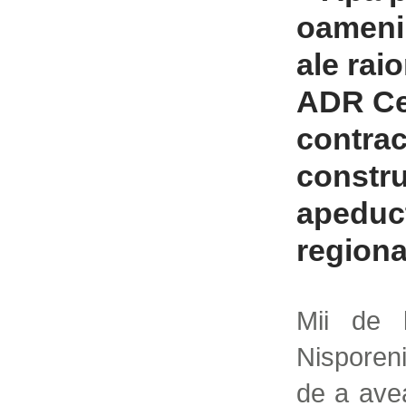
oamenii 
ale rai
ADR Ce
contrac
constru
apeduct
regiona
Mii de l
Nisporen
de a ave