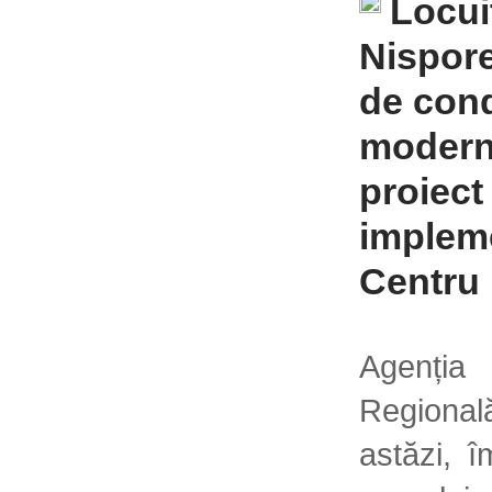
Locui
Nispore
de cond
modern
proiect 
implem
Centru
Agenți
Regiona
astăzi, 