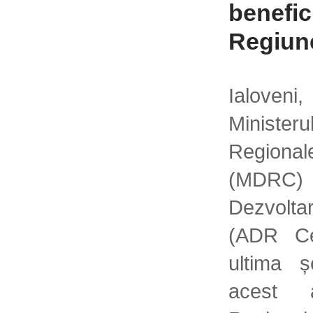
benefic
Regiun
Ialoveni
Minist
Regional
(MDRC)
Dezvolta
(ADR Ce
ultima ș
acest 