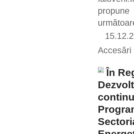
propu
următoar
15.12
Accesări
În Re
Dezvolt
contin
Progra
Sectoria
Energe