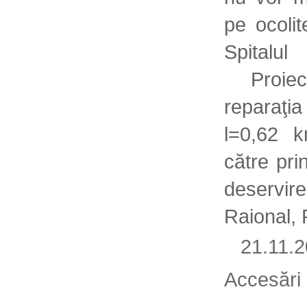
pe ocoli
Spitalul
Proiec
reparaţi
l=0,62 
către pri
deservir
Raional, P
21.11.
Accesări