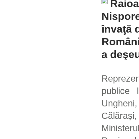
Raioa
Nispore
învaţă 
Români
a deşeu
Reprezen
publice 
Unghen
Călăra
Ministe