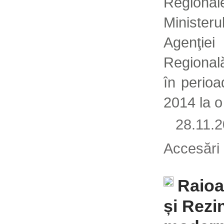
Regional
Ministe
Agenţi
Regională
în perio
2014 la o
28.11.
Accesări
Raioa
și Rezi