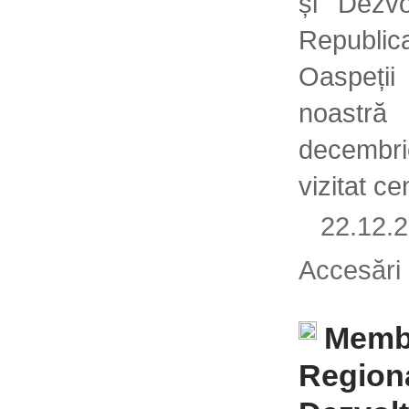
și Dezvo
Republic
Oaspeții
noastră
decembri
vizitat ce
22.12
Accesări
Membr
Regiona