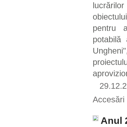
lucrăril
obiectul
pentru 
potabilă 
Unghen
proiectu
aprovizio
29.12
Accesări
Anul 