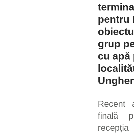
termina
pentru 
obiectu
grup pe
cu apă 
localită
Unghen
Recent a
finală 
recepț