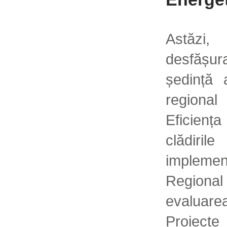
Astăzi,
desfășu
ședință 
regional
Eficienț
clădiri
impleme
Regional
evaluar
Proiecte