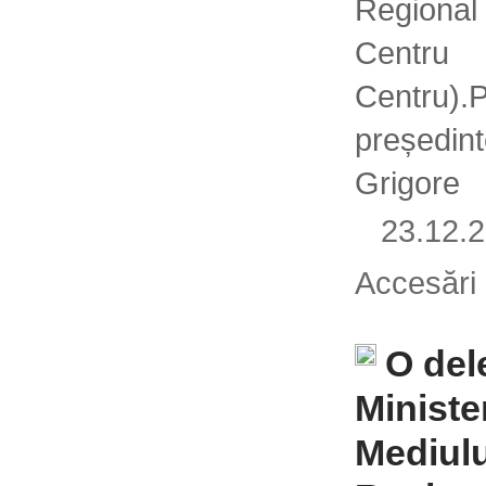
Regional
Cen
Centru).
președi
Grigore
23.12
Accesări
O del
Ministe
Mediulu