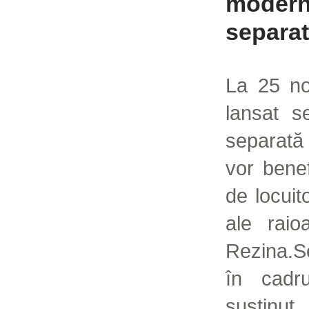
modern
separat
La 25 no
lansat s
separată 
vor bene
de locuito
ale raio
Rezina.S
în cadru
susținut