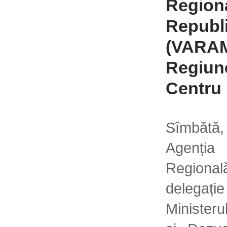
Regiona
Republi
(VARAM)
Regiun
Centru
Sîmbăt
Agenți
Regional
delega
Ministeru