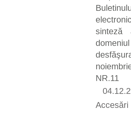
Buleti
electron
sinteză 
domeniul 
desfă
noiemb
NR.11
04.12
Accesări