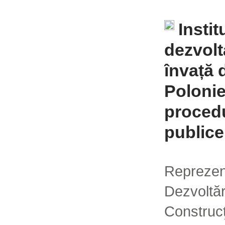
Instit
dezvolt
învață 
Polonie
procedu
publice
Reprezen
Dezvolt
Constr