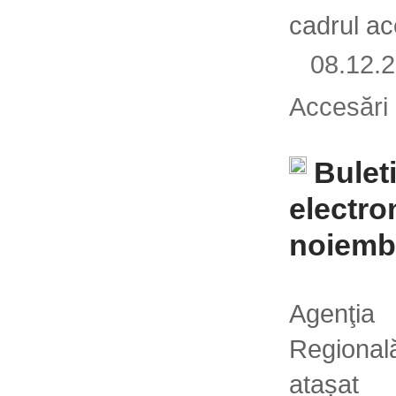
cadrul ace
08.12
Accesări
Bulet
electro
noiemb
Agenţi
Regional
atașat 