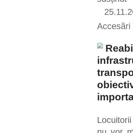
25.11.
Accesări
Reabi
infrastr
transpo
obiecti
import
Locuitori
nu vor m