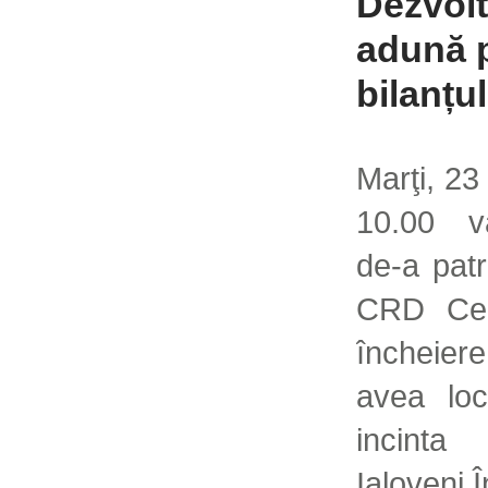
Dezvolt
adună p
bilanțu
Marţi, 2
10.00 v
de-a pat
CRD Cen
încheier
avea lo
incinta 
Ialoveni.