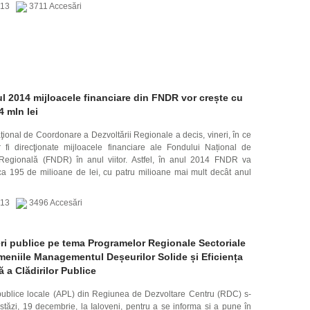
2013
3711 Accesări
ul 2014 mijloacele financiare din FNDR vor crește cu
4 mln lei
ţional de Coordonare a Dezvoltării Regionale a decis, vineri, în ce
 fi direcţionate mijloacele financiare ale Fondului Național de
Regională (FNDR) în anul viitor. Astfel, în anul 2014 FNDR va
irca 195 de milioane de lei, cu patru milioane mai mult decât anul
2013
3496 Accesări
ri publice pe tema Programelor Regionale Sectoriale
meniile Managementul Deșeurilor Solide și Eficiența
 a Clădirilor Publice
e publice locale (APL) din Regiunea de Dezvoltare Centru (RDC) s-
astăzi, 19 decembrie, la Ialoveni, pentru a se informa și a pune în