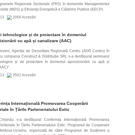
ogramele Regionale Sectoriale (PRS) în domeniile Managementul
olide (MDS) și Eficiența Energetică a Clădirilor Publice (EECP).
2013
2056 Accesări
ii tehnologice și de proiectare în domeniul
izionării cu apă și canalizare (AAC)
Ialoveni, Agenția de Dezvoltare Regională Centru (ADR Centru) în
 cu compania Construct & Distribuție SRL s-a desfășurat seminarul
hnologice și de proiectare în domeniul aprovizionării cu apă și
AAC)".
2013
3501 Accesări
rința Internațională Promovarea Cooperării
riale în Țările Parteneriatului Estic
Chișinău s-a desfășurat Conferința Internațională Promovarea
eritoriale în Țările Parteneriatului Estic: Programul de Cooperare
 Moldova-Ucraina, organizată de către Programul de Susținere a