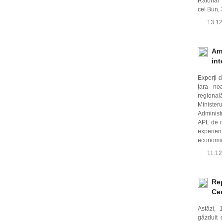
Raional I
cel Bun, 
13.1
Ame
int
Experți d
țara noa
regional
Minister
Administr
APL de ni
experien
economic
11.1
Rep
Ce
Astăzi,
găzduit o