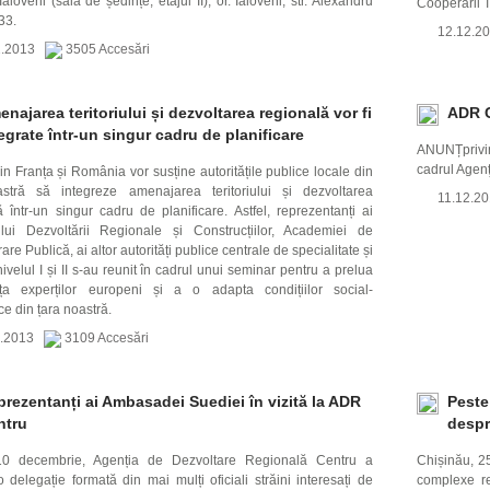
aloveni (sala de ședințe, etajul II), or. Ialoveni, str. Alexandru
Cooperării T
33.
12.12.
2.2013
3505 Accesări
najarea teritoriului și dezvoltarea regională vor fi
ADR C
egrate într-un singur cadru de planificare
ANUNȚprivin
cadrul Agen
in Franța și România vor susține autoritățile publice locale din
stră să integreze amenajarea teritoriului și dezvoltarea
11.12.
ă într-un singur cadru de planificare. Astfel, reprezentanți ai
ului Dezvoltării Regionale și Construcțiilor, Academiei de
are Publică, ai altor autorități publice centrale de specialitate și
velul I și II s-au reunit în cadrul unui seminar pentru a prelua
ța experților europeni și a o adapta condițiilor social-
e din țara noastră.
2.2013
3109 Accesări
rezentanți ai Ambasadei Suediei în vizită la ADR
Peste
ntru
despr
 10 decembrie, Agenția de Dezvoltare Regională Centru a
Chișinău, 2
 delegație formată din mai mulți oficiali străini interesați de
complexe re