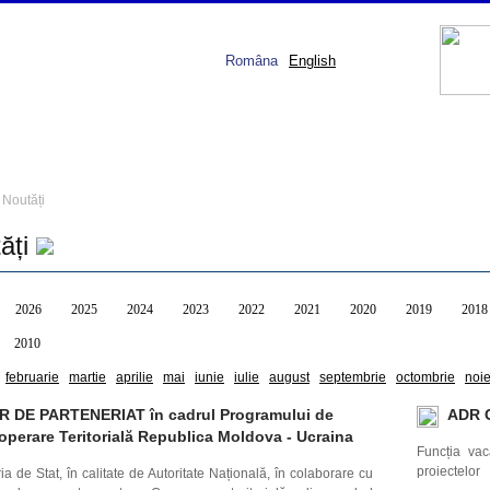
Româna
English
Noutăți
ăți
2026
2025
2024
2023
2022
2021
2020
2019
2018
2010
februarie
martie
aprilie
mai
iunie
iulie
august
septembrie
octombrie
noi
R DE PARTENERIAT în cadrul Programului de
ADR C
operare Teritorială Republica Moldova - Ucraina
Funcția vac
proiectelor
a de Stat, în calitate de Autoritate Națională, în colaborare cu