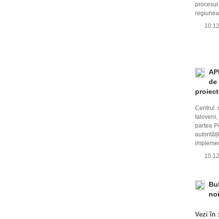
procesul
regiunea
10.1
AP
de 
proiect
Centrul 
Ialoveni
partea Po
autorită
implement
10.1
Bul
no
Vezi în 