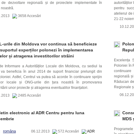
 de dezvoltare regională și de proiectele implementate în
autoritățilo
 noastră.
pentru succ
atelierul de
2.2013
3658 Accesări
21-22 noiemb
10.12.
L-urile din Moldova vor continua să beneficieze
Polon
suportul experților polonezi în implementarea
Repub
elor și atragerea investitorilor străini
Excelența S
Poloniei în
de Informare a Autorităților Locale din Moldova, cu sediul la
continuare 
, va beneficia în anul 2014 de suport financiar prelungit din
regională și
loniei. Astfel, Centrul va putea să acorde în continuare sprijin
Răducan des
ților locale și ONG-urile din țara noastră în promovarea
Regionale și
ării unor proiecte și atragerea eventualilor finanțatori.
06.12.
2.2013
2485 Accesări
etin electronic al ADR Centru pentru luna
Consu
iembrie
MDS ș
Programele 
:
româna
06.12.2013
572 Accesări
ADR