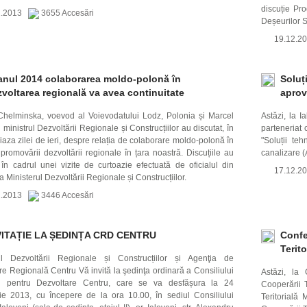
discuție Pr
2.2013
3655 Accesări
Deșeurilor S
19.12.
 anul 2014 colaborarea moldo-polonă în
Soluț
voltarea regională va avea continuitate
aprov
Chelminska, voevod al Voievodatului Lodz, Polonia și Marcel
Astăzi, la 
inistrul Dezvoltării Regionale și Construcțiilor au discutat, în
parteneriat
aza zilei de ieri, despre relația de colaborare moldo-polonă în
"Soluții te
promovării dezvoltării regionale în țara noastră. Discuțiile au
canalizare (
 în cadrul unei vizite de curtoazie efectuată de oficialul din
17.12.
a Ministerul Dezvoltării Regionale și Construcțiilor.
2.2013
3446 Accesări
VITAȚIE LA ȘEDINȚA CRD CENTRU
Confe
Terito
ul Dezvoltării Regionale și Construcțiilor și Agenţia de
re Regională Centru Vă invită la şedinţa ordinară a Consiliului
Astăzi, la 
l pentru Dezvoltare Centru, care se va desfășura la 24
Cooperării T
e 2013, cu începere de la ora 10.00, în sediul Consiliului
Teritorială