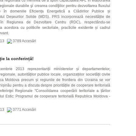
area regională cu menirea de a spori capacitatea APL în elaborarea
regionale durabile şi crearea condiţiilor pentru dezvoltarea fluxului
e în domeniile Eficiența Energetică a Clădirilor Publice și
ul Deșeurilor Solide (MDS). PRS incorporează necesitățile de
 în Regiunea de Dezvoltare Centru (RDC), respectându-se
a acestora cu politicile sectoriale, practicile existente și cadrul
evant.
2013
3789 Accesări
ție la conferință!
mbrie 2013 reprezentanții ministerelor și departamentelor,
 regionale, autorităților publice locale, organizațiilor societății civile
ca Moldova precum și regiunile de frontiera din Ucraina se vor
ișinău pentru a discuta despre prioritățile de cooperare teritorială
nferinţei Regionale "Consolidarea cooperării teritoriale a țărilor
ului Estic: Programul de cooperare teritorială Republica Moldova -
2013
3771 Accesări