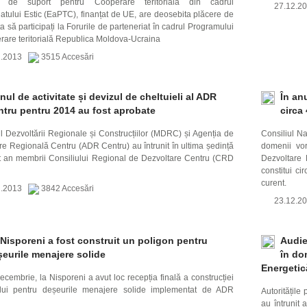
ul de suport pentru Cooperare teritorială din cadrul
27.12.
iatului Estic (EaPTC), finanțat de UE, are deosebita plăcere de
ta să participați la Forurile de parteneriat în cadrul Programului
rare teritorială Republica Moldova-Ucraina
2.2013
3515 Accesări
nul de activitate și devizul de cheltuieli al ADR
În an
ntru pentru 2014 au fost aprobate
circa 
ul Dezvoltării Regionale și Construcțiilor (MDRC) și Agenția de
Consiliul Na
re Regională Centru (ADR Centru) au întrunit în ultima ședință
domenii vor
t an membrii Consiliului Regional de Dezvoltare Centru (CRD
Dezvoltare 
constitui c
curent.
2.2013
3842 Accesări
23.12.
Nisporeni a fost construit un poligon pentru
Audie
eurile menajere solide
în do
Energetică
decembrie, la Nisporeni a avut loc recepția finală a construcției
ului pentru deșeurile menajere solide implementat de ADR
Autoritățil
au întrunit 