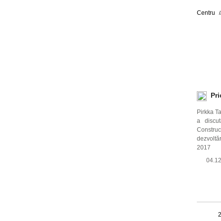
Centru
Pri
Pirkka T
a discu
Constru
dezvoltăr
2017
04.1
1