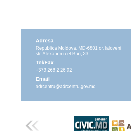
Adresa
Republica Moldova, MD-6801 or. Ialoveni,
str. Alexandru cel Bun, 33
Tel/Fax
+373 268 2 26 92
Email
adrcentru@adrcentru.gov.md