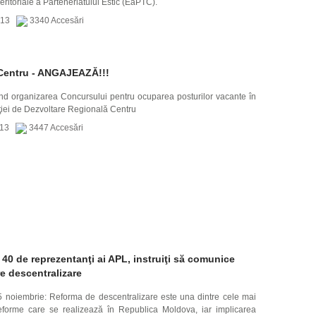
eritoriale a Parteneriatului Estic (EaPTC).
2013
3340 Accesări
entru - ANGAJEAZĂ!!!
d organizarea Concursului pentru ocuparea posturilor vacante în
ţiei de Dezvoltare Regională Centru
2013
3447 Accesări
 40 de reprezentanţi ai APL, instruiţi să comunice
e descentralizare
5 noiembrie: Reforma de descentralizare este una dintre cele mai
forme care se realizează în Republica Moldova, iar implicarea