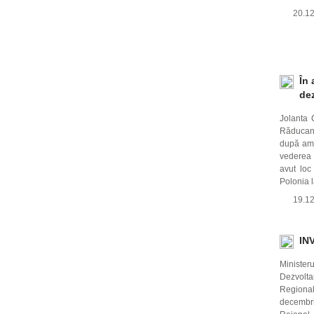
20.1
În
dez
Jolanta 
Răducan m
după ami
vederea 
avut loc
Polonia l
19.1
IN
Minister
Dezvolta
Regiona
decembri