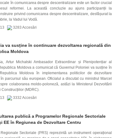
r locale în comunicarea despre descentralizare este un factor crucial
esul reformei. La această concluzie au ajuns participanții la
 instruire privind comunicarea despre descentralizare, desfășurat la
rie, la Vadul lui Vodă.
2013
3283 Accesări
ia va susține în continuare dezvoltarea regională din
lica Moldova
a, Artur Michałski Ambasador Extraordinar și Plenipotențiar al
 Republica Moldova a comunicat că Guvernul Poloniei va susține în
Republica Moldova în implementarea politicilor de dezvoltare
 în parcursul său european. Oficialul a discutat cu ministrul Marcel
pre colaborarea moldo-poloneză, astăzi la Ministerul Dezvoltării
 Construcțiilor (MDRC).
2013
3332 Accesări
ltarea publică a Programelor Regionale Sectoriale
i EE în Regiunea de Dezvoltare Centru
Regionale Sectoriale (PRS) reprezintă un instrument operațional