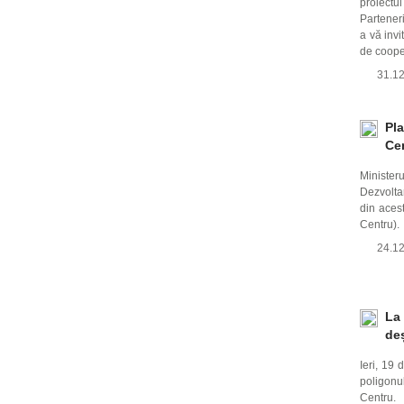
proiect
Partener
a vă invi
de coope
31.1
Pla
Ce
Minister
Dezvolta
din aces
Centru).
24.1
La 
deș
Ieri, 19 
poligon
Centru.