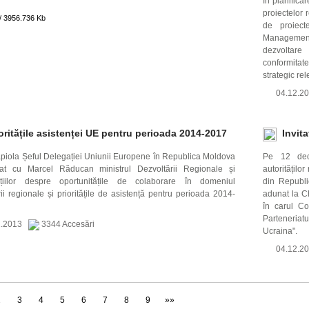
în planific
proiectelor 
// 3956.736 Kb
de proiect
Management
dezvoltare
conformitate
strategic rel
04.12.
oritățile asistenței UE pentru perioada 2014-2017
Invita
apiola Șeful Delegației Uniunii Europene în Republica Moldova
Pe 12 dece
tat cu Marcel Răducan ministrul Dezvoltării Regionale și
autorităților
cțiilor despre oportunitățile de colaborare în domeniul
din Republi
ii regionale și prioritățile de asistență pentru perioada 2014-
adunat la Ch
în carul Co
Parteneriat
2.2013
3344 Accesări
Ucraina".
04.12.
2
3
4
5
6
7
8
9
»»