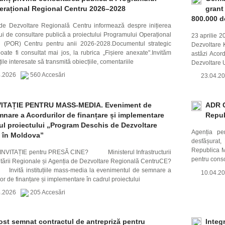
erațional Regional Centru 2026–2028
grant
800.000 d
de Dezvoltare Regională Centru informează despre inițierea
ui de consultare publică a proiectului Programului Operațional
23 aprilie 
 (POR) Centru pentru anii 2026-2028.Documentul strategic
Dezvoltare 
oate fi consultat mai jos, la rubrica „Fișiere anexate".Invităm
astăzi Acor
țile interesate să transmită obiecțiile, comentariile
Dezvoltare 
4.2026
560 Accesări
23.04.
VITAȚIE PENTRU MASS-MEDIA. Eveniment de
ADR C
nare a Acordurilor de finanțare și implementare
Repub
ul proiectului „Program Deschis de Dezvoltare
Agenția pe
 în Moldova”
desfășurat,
Republica Mo
ȚIE pentru PRESĂ CINE? Ministerul Infrastructurii
pentru conso
ltării Regionale și Agenția de Dezvoltare Regională CentruCE?
instituțiile mass-media la evenimentul de semnare a
10.04.
or de finanțare și implementare în cadrul proiectului
4.2026
205 Accesări
ost semnat contractul de antrepriză pentru
Integ