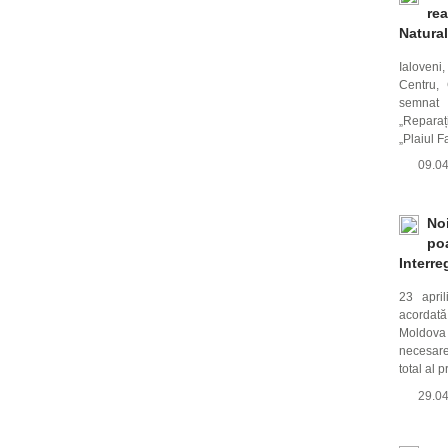
rea
Natural
Ialoveni
Centru,
semnat c
„Reparaț
„Plaiul F
09.0
No
po
Interre
23 april
acordată
Moldova 
necesare
total al 
29.0