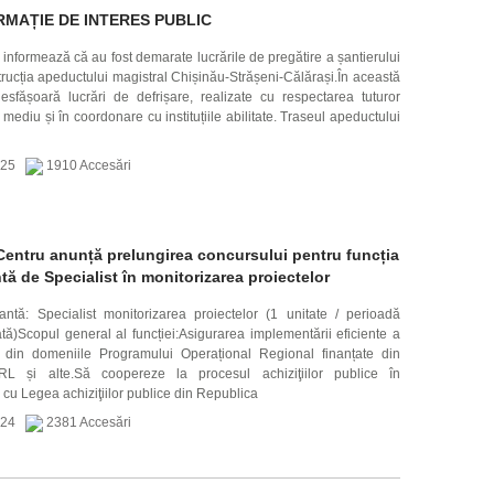
RMAȚIE DE INTERES PUBLIC
nformează că au fost demarate lucrările de pregătire a șantierului
rucția apeductului magistral Chișinău-Strășeni-Călărași.În această
esfășoară lucrări de defrișare, realizate cu respectarea tuturor
mediu și în coordonare cu instituțiile abilitate. Traseul apeductului
2025
1910 Accesări
entru anunță prelungirea concursului pentru funcția
tă de Specialist în monitorizarea proiectelor
antă: Specialist monitorizarea proiectelor (1 unitate / perioadă
tă)Scopul general al funcției:Asigurarea implementării eficiente a
 din domeniile Programului Operațional Regional finanțate din
L și alte.Să coopereze la procesul achiziţiilor publice în
 cu Legea achiziţiilor publice din Republica
2024
2381 Accesări