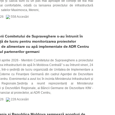
ești și Salcia sunt cu un pas mai aproape de condiții de trai mai
ai confortabile, odată cu lansarea proiectului de infrastructură
 satelor Maximovca, Mereni,
2026
558 Accesări
ii Comitetului de Supraveghere s-au întrunit în
ță de lucru pentru monitorizarea proiectelor
e de alimentare cu apă implementate de ADR Centru
ul partenerilor germani
4 aprilie 2026 - Membrii Comitetului de Supraveghere a proiectului
ea infrastructurii de apă în Moldova Centrală" s-au întrunit vineri, 24
, într-o ședință de lucru organizată de Unitatea de Implementare a
 Externe cu Finanțare Germană din cadrul Agenției de Dezvoltare
ntru. Evenimentul a avut loc în incinta Ministerului Infrastructurii și
i Regionale.Ședința a reunit reprezentanți ai Ministerului
rii și Dezvoltării Regionale, ai Băncii Germane de Dezvoltare KfW -
inanciar al proiectelor, ai ADR Centru,
2026
228 Accesări
nia și Republica Moldova semnează acorduri de