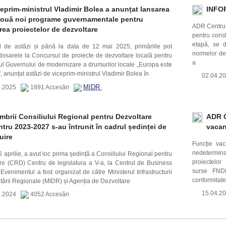
eprim-ministrul Vladimir Bolea a anunțat lansarea
INFO
două noi programe guvernamentale pentru
ADR Centru i
rea proiectelor de dezvoltare
pentru const
etapă, se d
 de astăzi și până la data de 12 mai 2025, primăriile pot
normelor de 
osarele la Concursul de proiecte de dezvoltare locală pentru
a
l Guvernului de modernizare a drumurilor locale „Europa este
 anunțat astăzi de viceprim-ministrul Vladimir Bolea în
02.04.
MIDR
4.2025
1891 Accesări
brii Consiliului Regional pentru Dezvoltare
ADR C
tru 2023-2027 s-au întrunit în cadrul ședinței de
vacan
uire
Funcție vac
nedetermina
6 aprilie, a avut loc prima ședință a Consiliului Regional pentru
proiectelor
re (CRD) Centru de legislatura a V-a, la Centrul de Business
surse FNDR
 Evenimentul a fost organizat de către Ministerul Infrastructurii
conformitate
ltării Regionale (MIDR) și Agenția de Dezvoltare
15.04.
4.2024
4052 Accesări