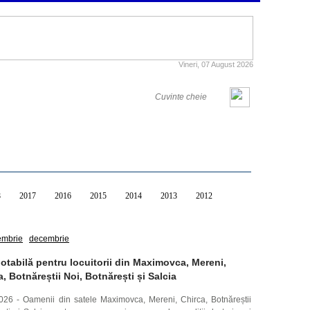
Vineri, 07 August 2026
8
2017
2016
2015
2014
2013
2012
embrie
decembrie
otabilă pentru locuitorii din Maximovca, Mereni,
a, Botnăreștii Noi, Botnărești și Salcia
2026 - Oamenii din satele Maximovca, Mereni, Chirca, Botnăreștii