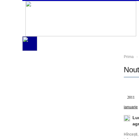
Prima
- 
Nout
Toate
2011
ianuarie
Lun
agr
Hîncești