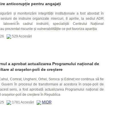
uire anticorupție pentru angajați
igurării și monitorizării integrității instituționale a fost abordat în
sesiuni de instruire organizate miercuri, 8 aprilie, la sediul ADR
Ialoveni.În cadrul instruirii, specialiștii Centrului Național
au prezentat riscurile și vulnerabilitățile ce pot favoriza apariția
2026
529 Accesări
nul a aprobat actualizarea Programului național de
ltare al orașelor-poli de creștere
Cahul, Comrat, Ungheni, Orhei, Soroca și Edineț vor continua să fie
e Guvern în procesul de transformare al acestora în orașe-poli de
n acest sens, a fost aprobată actualizarea Programului național de
l orașelor-poli de creștere în Republica
MIDR
2025
1781 Accesări