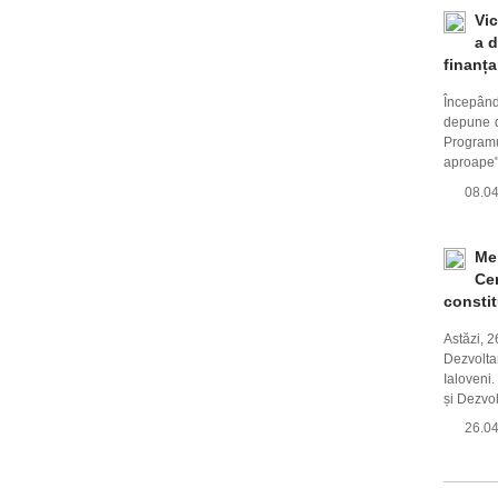
Vic
a 
finanța
Începând
depune d
Programu
aproape",
08.0
Mem
Cen
constit
Astăzi, 2
Dezvolta
Ialoveni.
și Dezvo
26.0