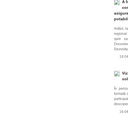
A f
con
asigura
potabil
Astăzi, l
regional
spre sa
Documen
Dezvolta
18.0
Viz
sol
În perio
formată d
participa
descopere
16.0