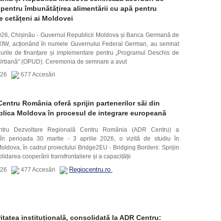
 pentru îmbunătățirea alimentării cu apă pentru
e cetățeni ai Moldovei
2026, Chișinău - Guvernul Republicii Moldova și Banca Germană de
KfW, acționând în numele Guvernului Federal German, au semnat
durile de finanțare și implementare pentru „Programul Deschis de
Urbană" (OPUD). Ceremonia de semnare a avut
2026
677 Accesări
entru România oferă sprijin partenerilor săi din
lica Moldova în procesul de integrare europeană
ntru Dezvoltare Regională Centru România (ADR Centru) a
 în perioada 30 martie - 3 aprilie 2026, o vizită de studiu în
ldova, în cadrul proiectului Bridge2EU - Bridging Borders: Sprijin
lidarea cooperării transfrontaliere și a capacității
Regiocentru.ro
2026
477 Accesări
ritatea instituțională, consolidată la ADR Centru: