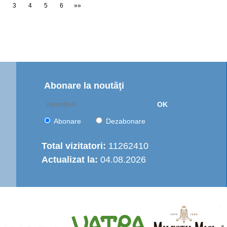
2
3
4
5
6
»»
Abonare la noutăţi
OK
Abonare
Dezabonare
Total vizitatori:
11262410
Actualizat la:
04.08.2026