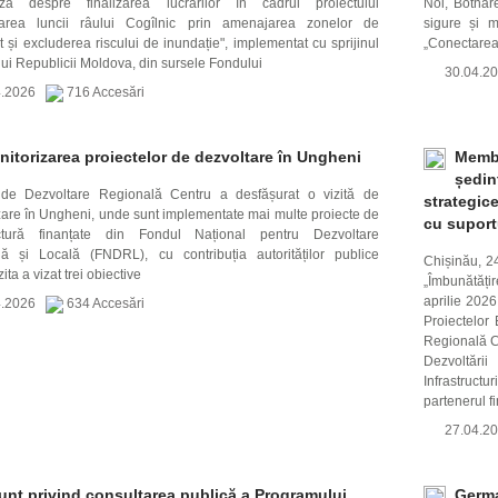
ază despre finalizarea lucrărilor în cadrul proiectului
Noi, Botnăr
icarea luncii râului Cogîlnic prin amenajarea zonelor de
sigure și m
 și excluderea riscului de inundație", implementat cu sprijinul
„Conectarea
ui Republicii Moldova, din sursele Fondului
30.04.
4.2026
716 Accesări
itorizarea proiectelor de dezvoltare în Ungheni
Membr
ședin
 de Dezvoltare Regională Centru a desfășurat o vizită de
strategic
zare în Ungheni, unde sunt implementate mai multe proiecte de
cu suport
ructură finanțate din Fondul Național pentru Dezvoltare
ă și Locală (FNDRL), cu contribuția autorităților publice
Chișinău, 2
ita a vizat trei obiective
„Îmbunătățir
aprilie 2026
4.2026
634 Accesări
Proiectelor
Regională Ce
Dezvoltări
Infrastructu
partenerul f
27.04.
unț privind consultarea publică a Programului
Germa