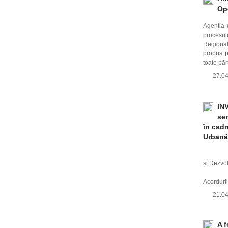
Op
Agenția 
procesul
Regional
propus p
toate păr
27.0
IN
sem
în cadr
Urbană
INVITA
și Dezvo
Invită 
Acorduril
21.0
A f