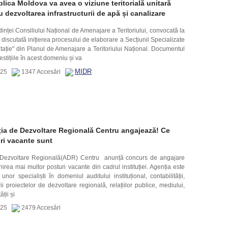
lica Moldova va avea o viziune teritorială unitară
u dezvoltarea infrastructurii de apă și canalizare
dinței Consiliului Național de Amenajare a Teritoriului, convocată la
 discutată inițierea procesului de elaborare a Secțiunii Specializate
tație" din Planul de Amenajare a Teritoriului Național. Documentul
estițiile în acest domeniu și va
MIDR
2025
1347 Accesări
ia de Dezvoltare Regională Centru angajează! Ce
ri vacante sunt
 Dezvoltare Regională(ADR) Centru anunță concurs de angajare
nirea mai multor posturi vacante din cadrul instituției. Agenția este
unor specialiști în domeniul auditului instituțional, contabilității,
i proiectelor de dezvoltare regională, relațiilor publice, mediului,
ății și
2025
2479 Accesări