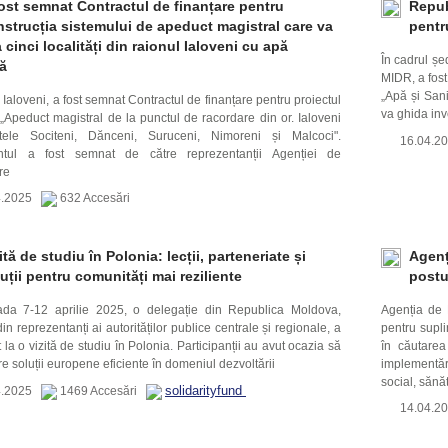
ost semnat Contractul de finanțare pentru
Repub
strucția sistemului de apeduct magistral care va
pentr
 cinci localități din raionul Ialoveni cu apă
În cadrul șe
ă
MIDR, a fost
„Apă și Sani
a Ialoveni, a fost semnat Contractul de finanțare pentru proiectul
va ghida inv
 „Apeduct magistral de la punctul de racordare din or. Ialoveni
tele Sociteni, Dănceni, Suruceni, Nimoreni și Malcoci".
16.04.
tul a fost semnat de către reprezentanții Agenției de
re
4.2025
632 Accesări
ită de studiu în Polonia: lecții, parteneriate și
Agenț
uții pentru comunități mai reziliente
postu
ada 7-12 aprilie 2025, o delegație din Republica Moldova,
Agenția de
in reprezentanți ai autorităților publice centrale și regionale, a
pentru supli
t la o vizită de studiu în Polonia. Participanții au avut ocazia să
în căutarea 
 soluții europene eficiente în domeniul dezvoltării
implementări
social, sănăt
solidarityfund
4.2025
1469 Accesări
14.04.