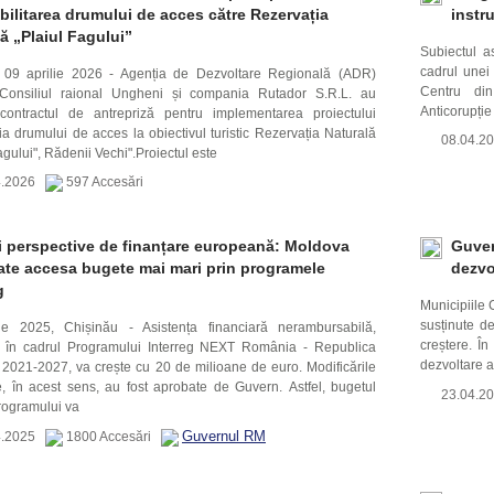
bilitarea drumului de acces către Rezervația
instr
ă „Plaiul Fagului”
Subiectul as
cadrul unei 
, 09 aprilie 2026 - Agenția de Dezvoltare Regională (ADR)
Centru din 
 Consiliul raional Ungheni și compania Rutador S.R.L. au
Anticorupție 
ontractul de antrepriză pentru implementarea proiectului
ia drumului de acces la obiectivul turistic Rezervația Naturală
08.04.
agului", Rădenii Vechi".Proiectul este
4.2026
597 Accesări
i perspective de finanțare europeană: Moldova
Guver
ate accesa bugete mai mari prin programele
dezvo
g
Municipiile 
susținute d
ie 2025, Chișinău - Asistența financiară nerambursabilă,
creștere. Î
 în cadrul Programului Interreg NEXT România - Republica
dezvoltare a
2021-2027, va crește cu 20 de milioane de euro. Modificările
, în acest sens, au fost aprobate de Guvern. Astfel, bugetul
23.04.
programului va
Guvernul RM
4.2025
1800 Accesări