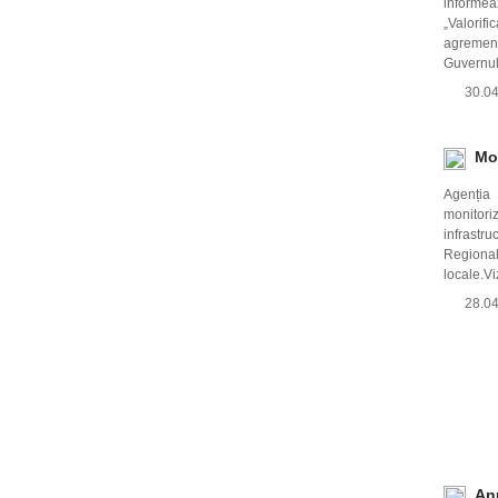
informe
„Valorif
agrement
Guvernul
30.0
Mon
Agenția
monitori
infrast
Regional
locale.Viz
28.0
An