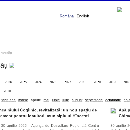
Româna
English
Noutăți
ăți
2026
2025
2024
2023
2022
2021
2020
2019
201
2010
februarie
martie
aprilie
mai
iunie
iulie
august
septembrie
octombrie
noi
ca râului Cogîlnic, revitalizată: un nou spațiu de
Apă p
ement pentru locuitorii municipiului Hîncești
Chirc
, 30 aprilie 2026 - Agenția de Dezvoltare Regională Centru
30 aprilie 