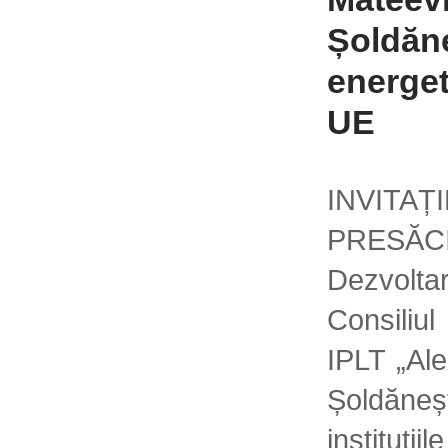
Șoldăne
energet
UE
INVI
PRESĂC
Dezvolta
Consiliul
IPLT „Ale
Șoldăn
instituț