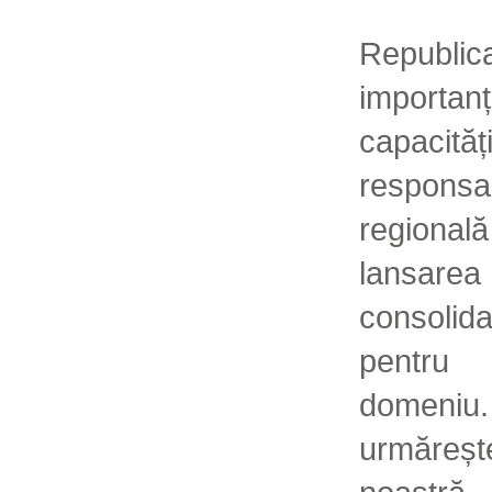
Republic
importan
capacități
responsa
regiona
lansare
consolid
pentru 
domeni
urmăreșt