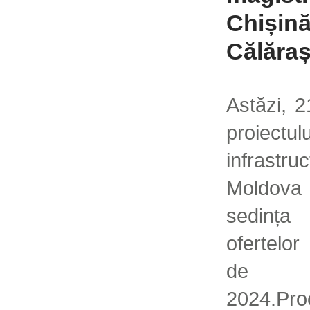
Chișină
Călăraș
Astăzi, 2
proiectu
infrast
Moldova 
sedința
ofertelo
de 1
2024.Pro