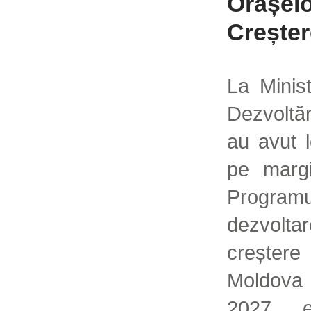
Orașelo
Creșter
La Minist
Dezvoltă
au avut l
pe margi
Progra
dezvolta
crește
Moldova
2027, e