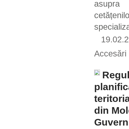
asupra 
cetățe
specializ
19.02
Accesări
Regul
planifi
teritori
din Mol
Guvern