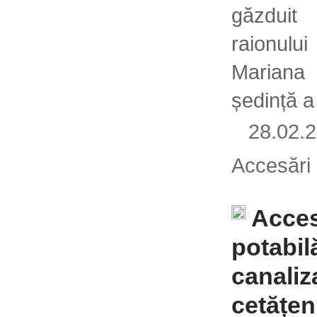
găzdui
raionulu
Maria
ședință a 
28.02
Accesări
Acces
potabilă
canaliz
cetățeni