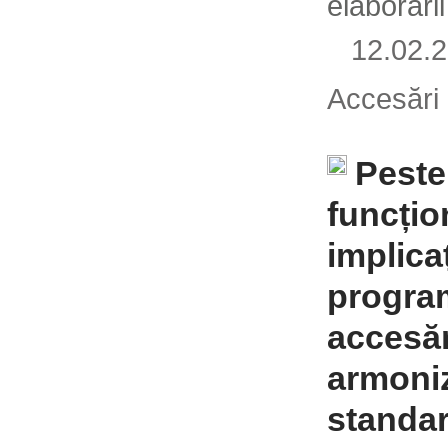
elaborări
12.02
Accesări
Peste
funcțion
implicaț
progra
accesăr
armoniză
standa