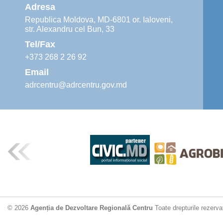
Adresa
Republica Moldova, MD-6801 or. Ialoveni,
str. Alexandru cel Bun, 33
Tel/Fax
+373 268 2 26 92
Email
adrcentru@adrcentru.gov.md
© 2026
Agenția de Dezvoltare Regională Centru
Toate drepturile rezerva