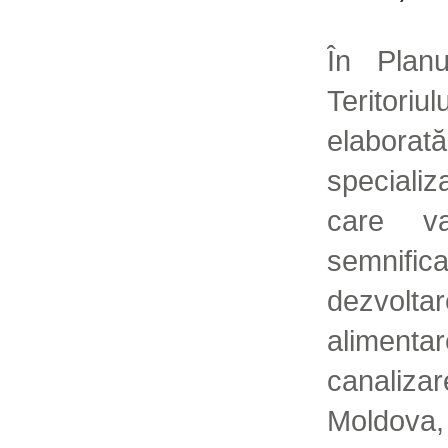
În Plan
Teritori
elabo
specializ
care va
semnif
dezvoltar
alimen
canaliz
Moldova