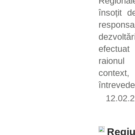
Regional
însoțit 
respons
dezvolt
efectuat
raionul 
context
întrevede
12.02
Regiu