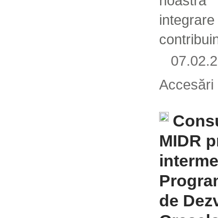
noastr
integr
contribui
07.02
Accesări
Consu
MIDR pr
interme
Program
de Dezv