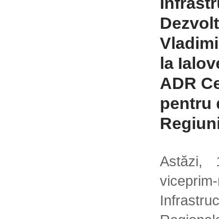
Infrastr
Dezvolt
Vladimir
la Ialov
ADR Cen
pentru 
Regiuni
Astăzi, 
viceprim
Infrastru