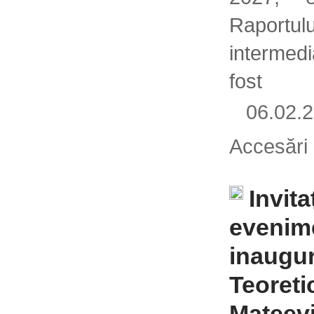
Raport
intermed
fost
06.02
Accesări
Invita
evenim
inaugur
Teoreti
Mateevi