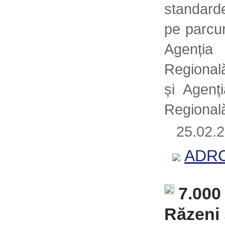
standard
pe parcur
Agenția
Regional
și Agenț
Regională
25.02
ADRC
7.000 
Răzeni 