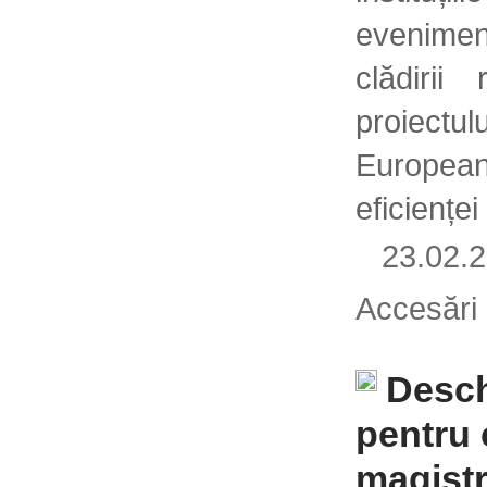
evenimen
clădirii
proiectul
European
eficiențe
23.02
Accesări
Desch
pentru 
magistr