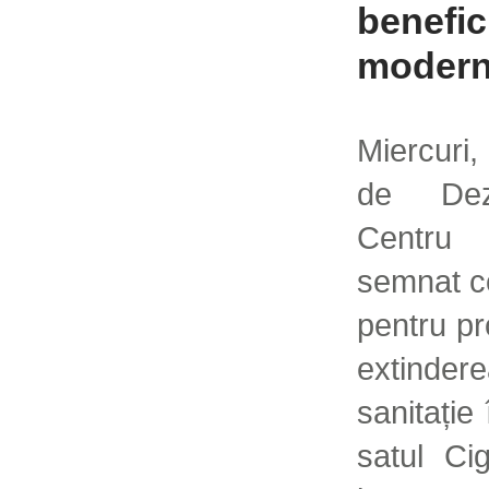
benefic
modern
Miercuri,
de Dezv
Centru
semnat co
pentru pr
extinde
sanitați
satul Cig