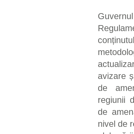
Guvernul
Regula
conținut
metodolo
actuali
avizare ș
de amena
regiunii 
de amenaj
nivel de 