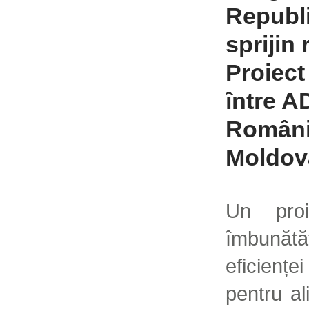
Republi
sprijin
Proiect
între A
Români
Moldov
Un proi
îmbunătă
eficienț
pentru ali