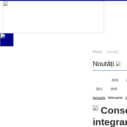
Prima
- Noutăți
Noutăți
Toate
2026
2011
2010
ianuarie
februarie
m
Conso
integra