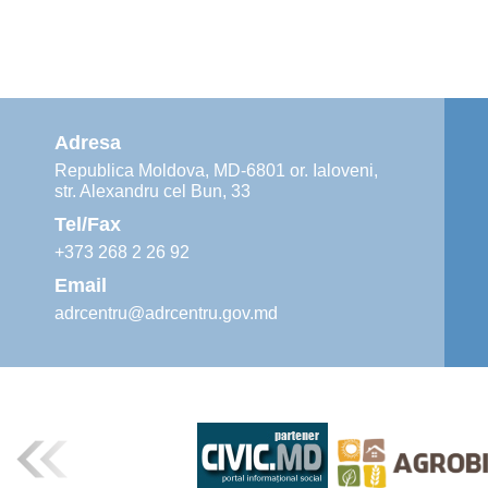
Adresa
Republica Moldova, MD-6801 or. Ialoveni,
str. Alexandru cel Bun, 33
Tel/Fax
+373 268 2 26 92
Email
adrcentru@adrcentru.gov.md