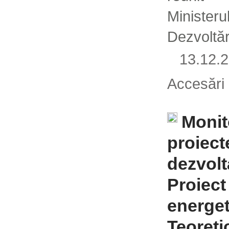
Ministeru
Dezvoltăr
13.12
Accesări
Monit
proiect
dezvolt
Proiect
energet
Teoreti