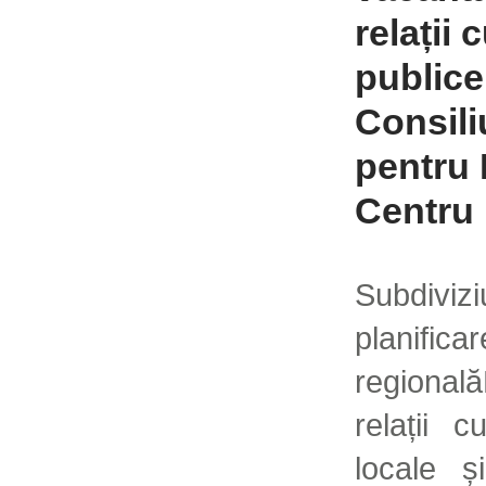
relații 
publice
Consili
pentru 
Centru
Subdiv
planifi
regională
relații c
locale ș