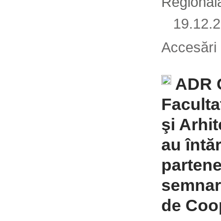
Regională
19.12
Accesări
ADR C
Facult
şi Arhi
au întăr
partene
semnar
de Coo