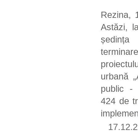
Rezina, 
Astăzi, 
ședinț
terminare
proiectu
urbană „
public -
424 de tr
implemen
17.12