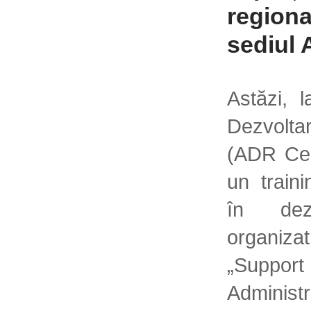
regiona
sediul
Astăzi, 
Dezvolta
(ADR Cen
un traini
în dezv
organizat
„Supp
Administ