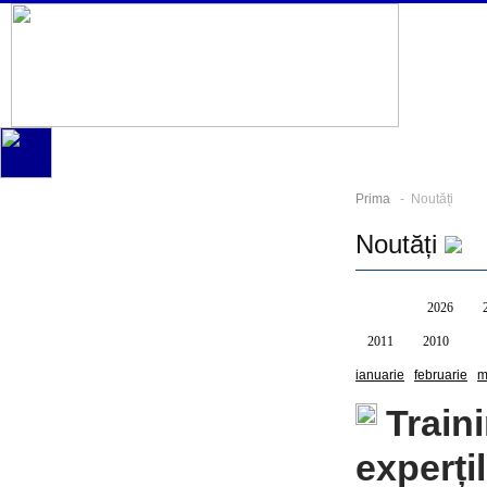
Prima
- Noutăți
Noutăți
Toate
2026
2011
2010
ianuarie
februarie
m
Train
experți