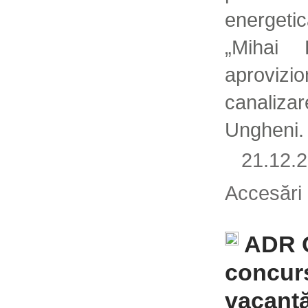
energetic
„Mihai 
aproviz
canaliz
Ungheni.
21.12
Accesări
ADR C
concurs
vacantă