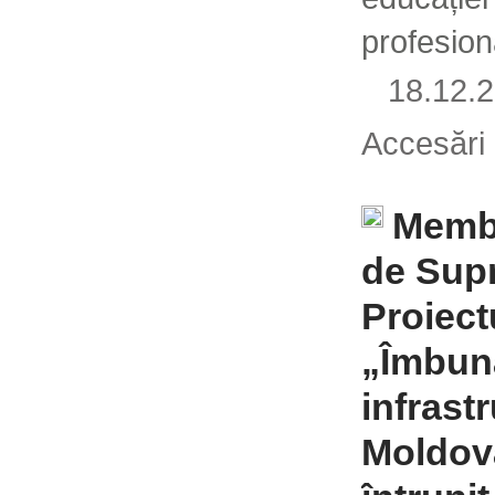
profesion
18.12
Accesări
Membr
de Sup
Proiect
„Îmbună
infrastr
Moldova