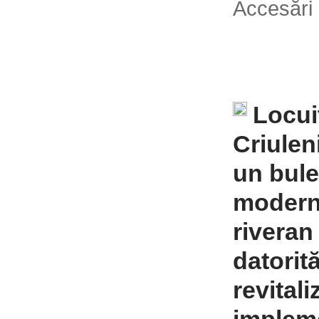
Accesări
Locui
Criulen
un bule
modern
riveran
datorit
revital