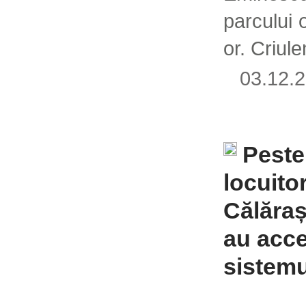
parcului 
or. Criul
03.12
Peste
locuito
Călăraș
au acce
sistemu