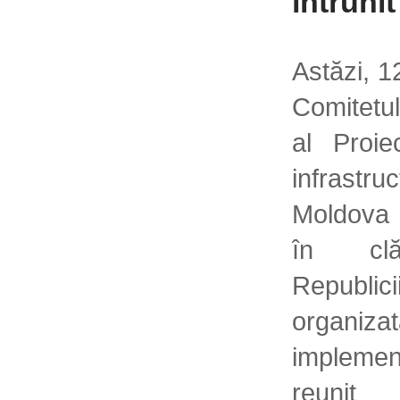
întrunit
Astăzi, 
Comitetu
al Proie
infrast
Moldova 
în clă
Republici
organiz
implemen
reunit 