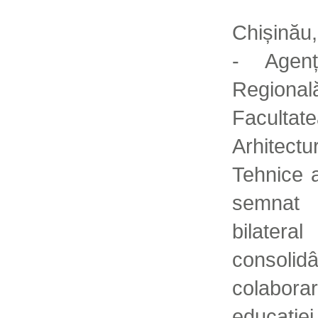
Chișinău
- Agenț
Regiona
Faculta
Arhitect
Tehnice 
semnat
bilater
conso
colabor
educați