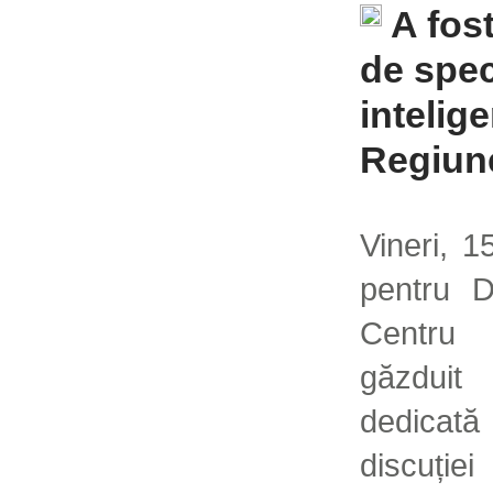
A fos
de spec
intelig
Regiun
Vineri, 
pentru D
Centru
găzdui
dedicat
discuție