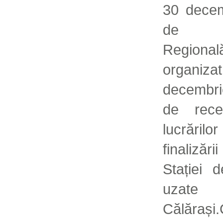
30 decem
de D
Regiona
organi
decembri
de rece
lucrăril
finalizări
Stației 
uzat
Călărași