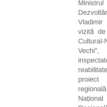
Ministru
Dezvol
Vladimir
vizită d
Cultural
Vechi"
inspecta
reabilit
proiec
regională
Național