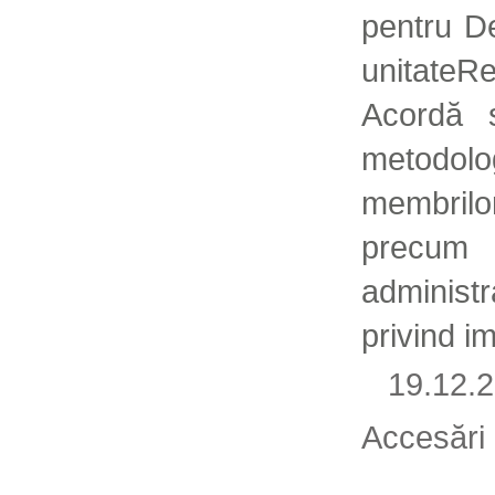
pentru D
unitateR
Acordă s
metodolo
membri
precum 
administ
privind i
19.12
Accesări