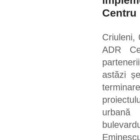
implem
Centru
Criuleni
ADR Cen
parteneri
astăzi ș
terminare
proiectu
urbană
bulevard
Emines