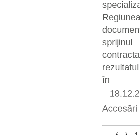
specializ
Regiun
docume
spriji
contrac
rezultatu
în
18.12
Accesări
1
2
3
4