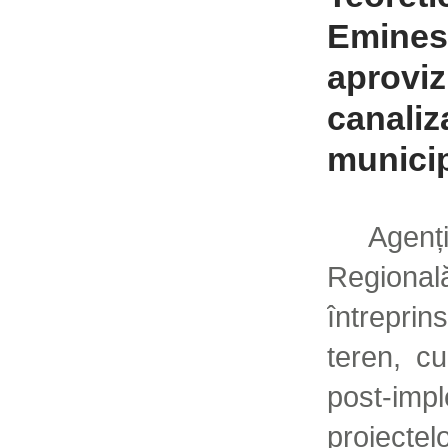
Emines
aproviz
canaliz
munici
Agenți
Regiona
întrepri
teren, cu
post-
proiecte