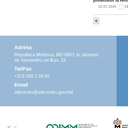
proiectelor la Hîn
02.07.2026
1
<
Comitetul de 
infrastructur
implementării și o
alimentare cu apă
Adresa
02.07.2026
1
Republica Moldova, MD-6801 or. Ialoveni,
str. Alexandru cel Bun, 33
Agenția de De
instruiri prac
Tel/Fax
30.06.2026
4
+373 268 2 26 92
Email
adrcentru@adrcentru.gov.md
Revitalizarea 
Mare și Sfânt”
24.06.2026
4