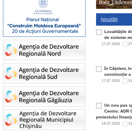
Baia Tătăreas
Noutăți
Localitățile 
de sisteme mo
27.07.2026
2
În Cățeleni, I
construcție a
17.07.2026
3
Un nou pas sp
Centru: ADR C
proiectului finan
16.07.2026
1