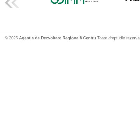
ADR Centru mo
din municipiu
18.06.2026
4
© 2026
Agenția de Dezvoltare Regională Centru
Toate drepturile rezerva
Drumul de acc
Dobrușa va fi
Dezvoltare Region
12.06.2026
2
Apă potabilă p
Nisporeni: AD
unui nou apeduct 
29.05.2026
2
Guvernul cons
sistemul de c
Vărzărești