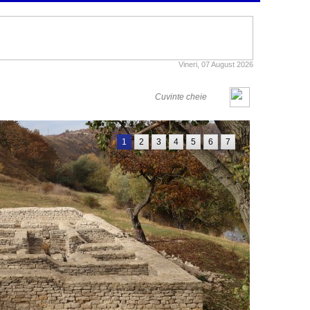
Vineri, 07 August 2026
1
2
3
4
5
6
7