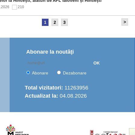
elor la Hîncești, alături de APL Ialoveni și Hîncești
7.2026
210
>
1
2
3
itetul de Supraveghere al proiectului „Îmbunătățirea
rastructurii de apă în Moldova Centrală” a analizat progresul
ntării și opțiunile de operare a serviciului regional de
are cu apă
7.2026
166
Abonare la noutăţi
OK
nția de Dezvoltare Regională Centru a continuat seria de
truiri practice dedicate autorităților publice locale
Abonare
Dezabonare
6.2026
455
Total vizitatori:
11263956
Actualizat la:
04.08.2026
italizarea urbană în municipiul Strășeni: Parcul „Ștefan cel
e și Sfânt” va fi modernizat integral
6.2026
503