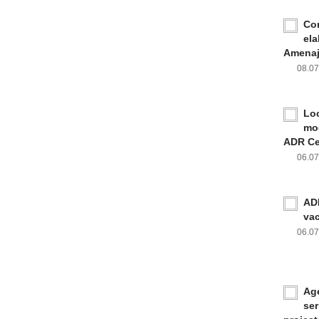
Con
ela
Amenaja
08.0
Loc
mod
ADR Ce
06.0
ADR
va
06.0
Age
ser