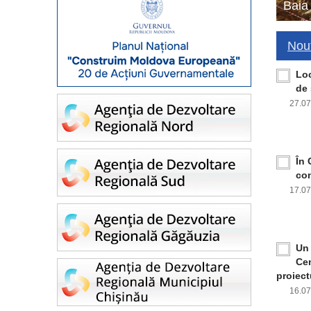
Baia
Nout
Loc
de 
27.0
În 
con
17.0
Un 
Cen
proiect
16.0