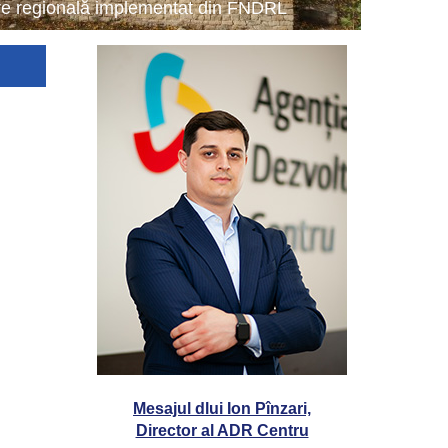
tare regională implementat din FNDRL
Mesajul dlui Ion Pînzari,
Director al ADR Centru