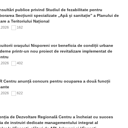
sultări publice privind Studiul de fezabilitate pentru
borarea Secțiunii specializate „Apă și sanitație” a Planului de
re a Teritoriului Național
7.2026
162
uitorii orașului Nisporeni vor beneficia de condiții urbane
erne printr-un nou proiect de revitalizare implementat de
ntru
7.2026
402
 Centru anunță concurs pentru ocuparea a două funcții
cante
7.2026
622
nția de Dezvoltare Regională Centru a încheiat cu succes
ia de instruiri dedicate managementului integrat al