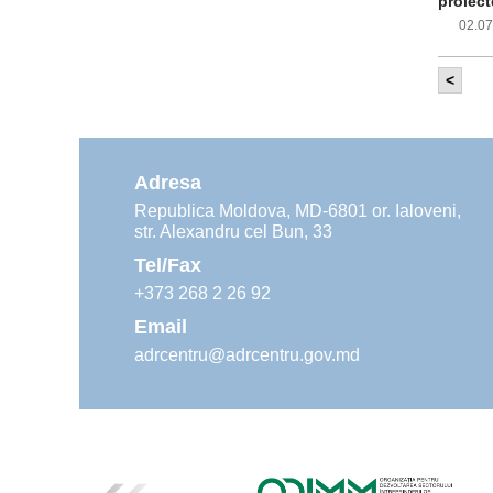
proiect
02.0
<
Com
inf
impleme
aliment
Adresa
02.0
Republica Moldova, MD-6801 or. Ialoveni,
str. Alexandru cel Bun, 33
Age
ins
Tel/Fax
30.0
+373 268 2 26 92
Email
adrcentru@adrcentru.gov.md
Rev
Mar
24.0