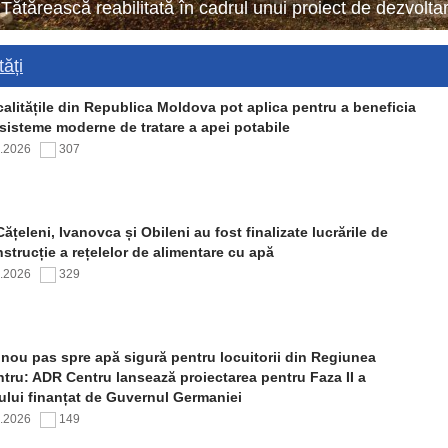
 Tătărească reabilitată în cadrul unui proiect de dezvol
ăți
alitățile din Republica Moldova pot aplica pentru a beneficia
sisteme moderne de tratare a apei potabile
7.2026
307
Cățeleni, Ivanovca și Obileni au fost finalizate lucrările de
strucție a rețelelor de alimentare cu apă
7.2026
329
nou pas spre apă sigură pentru locuitorii din Regiunea
tru: ADR Centru lansează proiectarea pentru Faza II a
ului finanțat de Guvernul Germaniei
7.2026
149