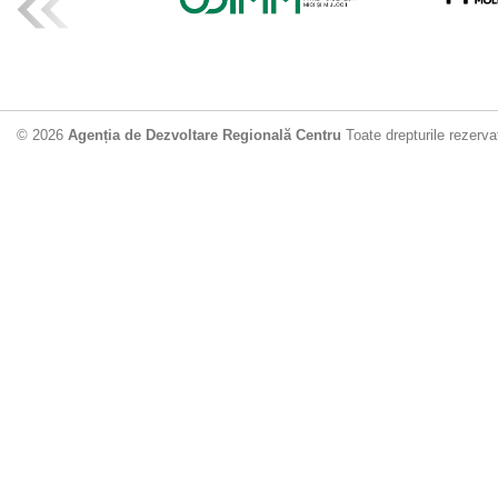
ADR Centru mo
din municipiu
18.06.2026
4
© 2026
Agenția de Dezvoltare Regională Centru
Toate drepturile rezerva
Drumul de acc
Dobrușa va fi
Dezvoltare Region
12.06.2026
2
Apă potabilă p
Nisporeni: AD
unui nou apeduct 
29.05.2026
2
Guvernul cons
sistemul de c
Vărzărești