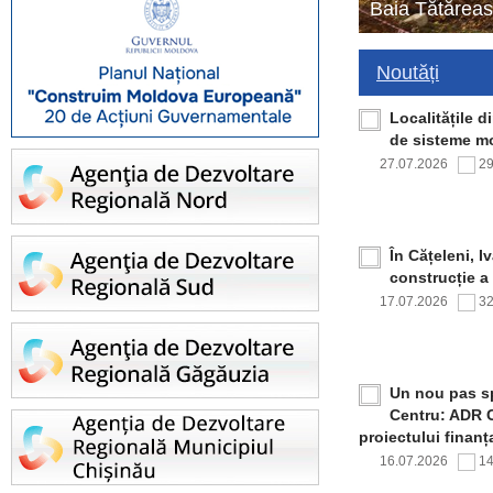
Baia Tătăreas
Noutăți
Localitățile 
de sisteme mo
27.07.2026
2
În Cățeleni, I
construcție a
17.07.2026
3
Un nou pas sp
Centru: ADR C
proiectului finan
16.07.2026
1