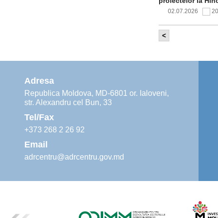
proiectelor la Hîn
02.07.2026
2
<
Comitetul de 
infrastructur
implementării și o
alimentare cu apă
Adresa
02.07.2026
1
Republica Moldova, MD-6801 or. Ialoveni,
str. Alexandru cel Bun, 33
Agenția de De
instruiri prac
Tel/Fax
30.06.2026
4
+373 268 2 26 92
Email
adrcentru@adrcentru.gov.md
Revitalizarea 
Mare și Sfânt”
24.06.2026
4