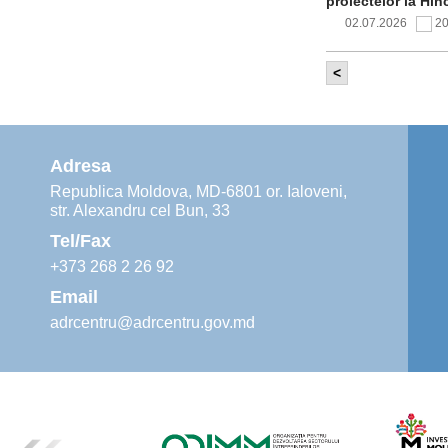
proiectelor la Hîn
02.07.2026
2
<
Comitetul de 
infrastructur
implementării și o
alimentare cu apă
Adresa
02.07.2026
1
Republica Moldova, MD-6801 or. Ialoveni,
str. Alexandru cel Bun, 33
Agenția de De
instruiri prac
Tel/Fax
30.06.2026
4
+373 268 2 26 92
Email
adrcentru@adrcentru.gov.md
Revitalizarea 
Mare și Sfânt”
24.06.2026
5