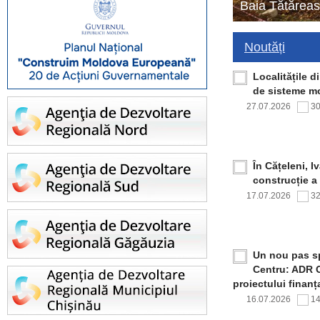
Baia Tătăreas
Noutăți
Localitățile 
de sisteme mo
27.07.2026
3
În Cățeleni, I
construcție a
17.07.2026
3
Un nou pas sp
Centru: ADR C
proiectului finan
16.07.2026
1