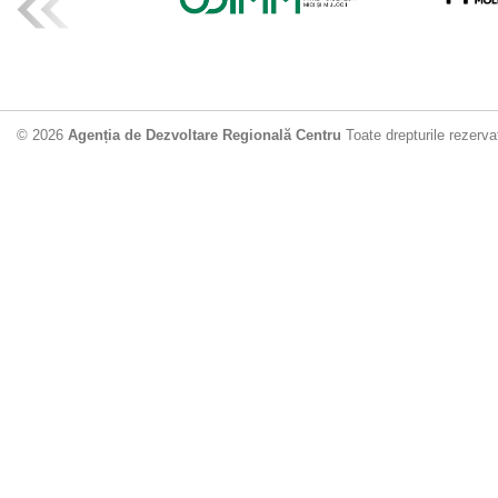
ADR Centru mo
din municipiu
18.06.2026
4
© 2026
Agenția de Dezvoltare Regională Centru
Toate drepturile rezerva
Drumul de acc
Dobrușa va fi
Dezvoltare Region
12.06.2026
2
Apă potabilă p
Nisporeni: AD
unui nou apeduct 
29.05.2026
2
Guvernul cons
sistemul de c
Vărzărești