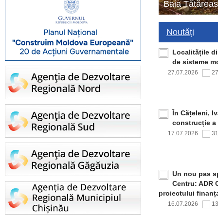
Baia Tătăreas
Noutăți
Localitățile 
de sisteme mo
27.07.2026
2
În Cățeleni, I
construcție a
17.07.2026
3
Un nou pas sp
Centru: ADR C
proiectului finan
16.07.2026
1