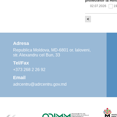
proiectelor la Hîn
02.07.2026
1
<
Comitetul de 
infrastructur
implementării și o
alimentare cu apă
Adresa
02.07.2026
1
Republica Moldova, MD-6801 or. Ialoveni,
str. Alexandru cel Bun, 33
Agenția de De
instruiri prac
Tel/Fax
30.06.2026
4
+373 268 2 26 92
Email
adrcentru@adrcentru.gov.md
Revitalizarea 
Mare și Sfânt”
24.06.2026
4