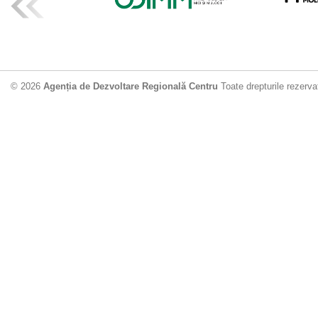
ADR Centru mo
din municipiu
18.06.2026
4
© 2026
Agenția de Dezvoltare Regională Centru
Toate drepturile rezerva
Drumul de acc
Dobrușa va fi
Dezvoltare Region
12.06.2026
2
Apă potabilă p
Nisporeni: AD
unui nou apeduct 
29.05.2026
2
Guvernul cons
sistemul de c
Vărzărești