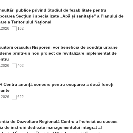
sultări publice privind Studiul de fezabilitate pentru
borarea Secțiunii specializate „Apă și sanitație” a Planului de
re a Teritoriului Național
7.2026
162
uitorii orașului Nisporeni vor beneficia de condiții urbane
erne printr-un nou proiect de revitalizare implementat de
ntru
7.2026
402
 Centru anunță concurs pentru ocuparea a două funcții
cante
7.2026
622
nția de Dezvoltare Regională Centru a încheiat cu succes
ia de instruiri dedicate managementului integrat al