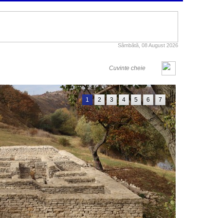
Sâmbătă, 08 August 2026
1
2
3
4
5
6
7