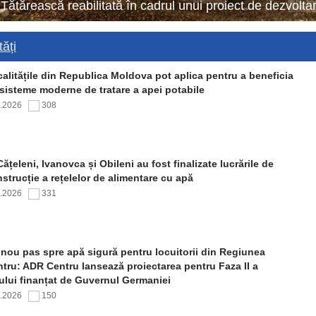
 Tătărească reabilitată în cadrul unui proiect de dezvol
ăți
alitățile din Republica Moldova pot aplica pentru a beneficia
sisteme moderne de tratare a apei potabile
7.2026
308
Cățeleni, Ivanovca și Obileni au fost finalizate lucrările de
strucție a rețelelor de alimentare cu apă
7.2026
331
nou pas spre apă sigură pentru locuitorii din Regiunea
tru: ADR Centru lansează proiectarea pentru Faza II a
ului finanțat de Guvernul Germaniei
7.2026
150