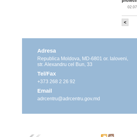
proiect
02.0
<
Com
inf
impleme
aliment
Adresa
02.0
Republica Moldova, MD-6801 or. Ialoveni,
str. Alexandru cel Bun, 33
Age
ins
Tel/Fax
30.0
+373 268 2 26 92
Email
adrcentru@adrcentru.gov.md
Rev
Mar
24.0