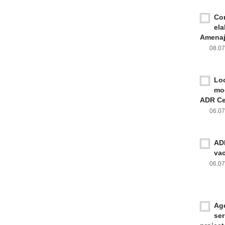
Con
ela
Amenaja
08.0
Loc
mod
ADR Ce
06.0
ADR
va
06.0
Age
ser