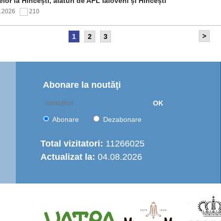
elor la Hîncești, alături de APL Ialoveni și Hîncești
7.2026
210
>
1
2
3
itetul de Supraveghere al proiectului „Îmbunătățirea
rastructurii de apă în Moldova Centrală” a analizat progresul
ntării și opțiunile de operare a serviciului regional de
are cu apă
7.2026
166
Abonare la noutăţi
OK
nția de Dezvoltare Regională Centru a continuat seria de
truiri practice dedicate autorităților publice locale
Abonare
Dezabonare
6.2026
455
Total vizitatori:
11266025
Actualizat la:
04.08.2026
italizarea urbană în municipiul Strășeni: Parcul „Ștefan cel
e și Sfânt” va fi modernizat integral
6.2026
504