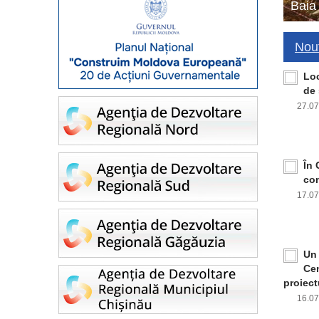
Baia
Nout
Loc
de 
27.0
În 
con
17.0
Un 
Cen
proiect
16.0