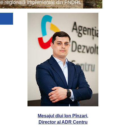
tare regională implementat din FNDRL
Mesajul dlui Ion Pînzari,
Director al ADR Centru