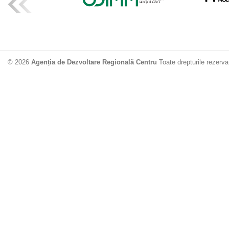
ADR Centru mo
din municipiu
18.06.2026
4
© 2026
Agenția de Dezvoltare Regională Centru
Toate drepturile rezerva
Drumul de acc
Dobrușa va fi
Dezvoltare Region
12.06.2026
2
Apă potabilă p
Nisporeni: AD
unui nou apeduct 
29.05.2026
2
Guvernul cons
sistemul de c
Vărzărești