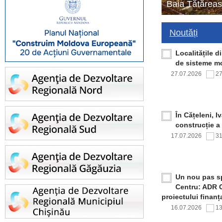
Baia Tătăreas
Noutăți
Localitățile 
de sisteme mo
27.07.2026
2
În Cățeleni, I
construcție a
17.07.2026
3
Un nou pas sp
Centru: ADR C
proiectului finan
16.07.2026
1