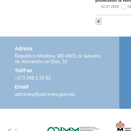
proiectelor la Hîn
02.07.2026
1
<
Comitetul de 
infrastructur
implementării și o
alimentare cu apă
Adresa
02.07.2026
1
Republica Moldova, MD-6801 or. Ialoveni,
str. Alexandru cel Bun, 33
Agenția de De
instruiri prac
Tel/Fax
30.06.2026
4
+373 268 2 26 92
Email
adrcentru@adrcentru.gov.md
Revitalizarea 
Mare și Sfânt”
24.06.2026
4