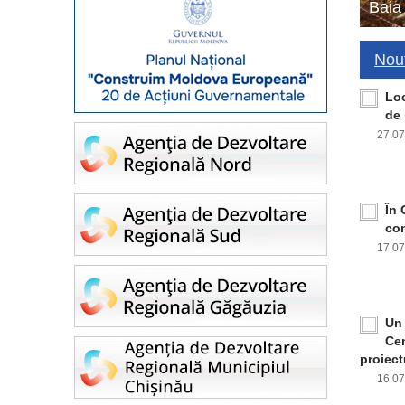
Baia
Nout
Loc
de 
27.0
În 
con
17.0
Un 
Cen
proiect
16.0