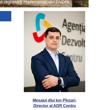
tare regională implementat din FNDRL
Mesajul dlui Ion Pînzari,
Director al ADR Centru