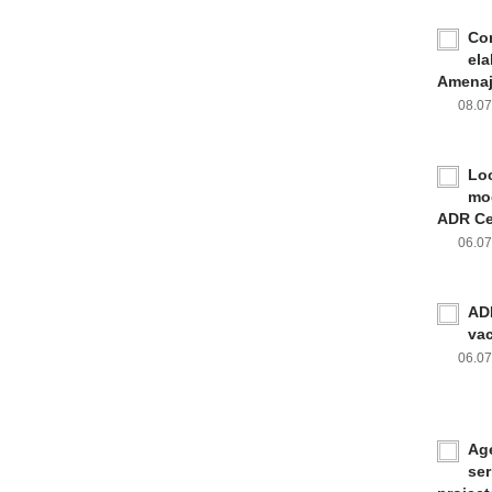
Con
ela
Amenaja
08.0
Loc
mod
ADR Ce
06.0
ADR
va
06.0
Age
ser