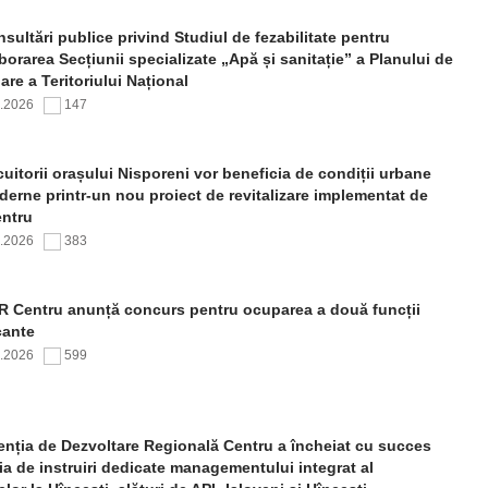
sultări publice privind Studiul de fezabilitate pentru
borarea Secțiunii specializate „Apă și sanitație” a Planului de
re a Teritoriului Național
7.2026
147
uitorii orașului Nisporeni vor beneficia de condiții urbane
erne printr-un nou proiect de revitalizare implementat de
ntru
7.2026
383
 Centru anunță concurs pentru ocuparea a două funcții
cante
7.2026
599
nția de Dezvoltare Regională Centru a încheiat cu succes
ia de instruiri dedicate managementului integrat al