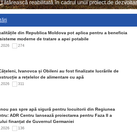
 Tătărească reabilitată în cadrul unui proiect de dezvol
ăți
alitățile din Republica Moldova pot aplica pentru a beneficia
sisteme moderne de tratare a apei potabile
7.2026
274
Cățeleni, Ivanovca și Obileni au fost finalizate lucrările de
strucție a rețelelor de alimentare cu apă
7.2026
311
nou pas spre apă sigură pentru locuitorii din Regiunea
tru: ADR Centru lansează proiectarea pentru Faza II a
ului finanțat de Guvernul Germaniei
7.2026
136