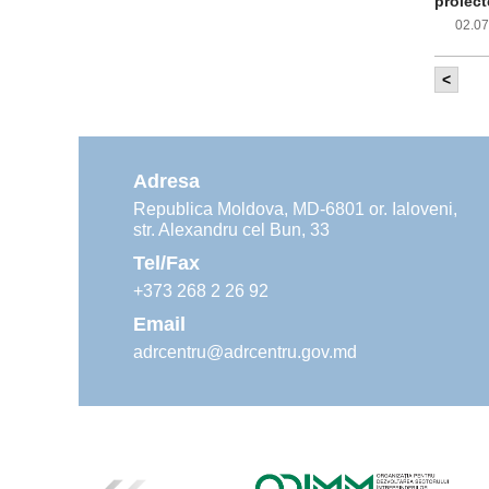
proiect
02.0
<
Com
inf
impleme
aliment
Adresa
02.0
Republica Moldova, MD-6801 or. Ialoveni,
str. Alexandru cel Bun, 33
Age
ins
Tel/Fax
30.0
+373 268 2 26 92
Email
adrcentru@adrcentru.gov.md
Rev
Mar
24.0