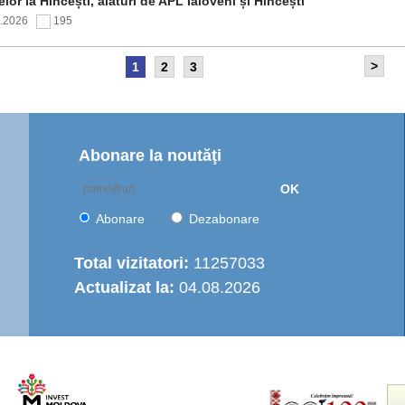
elor la Hîncești, alături de APL Ialoveni și Hîncești
7.2026
195
>
1
2
3
itetul de Supraveghere al proiectului „Îmbunătățirea
rastructurii de apă în Moldova Centrală” a analizat progresul
ntării și opțiunile de operare a serviciului regional de
are cu apă
7.2026
153
Abonare la noutăţi
OK
nția de Dezvoltare Regională Centru a continuat seria de
truiri practice dedicate autorităților publice locale
Abonare
Dezabonare
6.2026
440
Total vizitatori:
11257033
Actualizat la:
04.08.2026
italizarea urbană în municipiul Strășeni: Parcul „Ștefan cel
e și Sfânt” va fi modernizat integral
6.2026
493