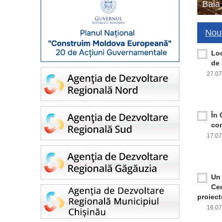
Baia
Nout
Loc
de 
27.0
În 
con
17.0
Un 
Cen
proiect
16.0