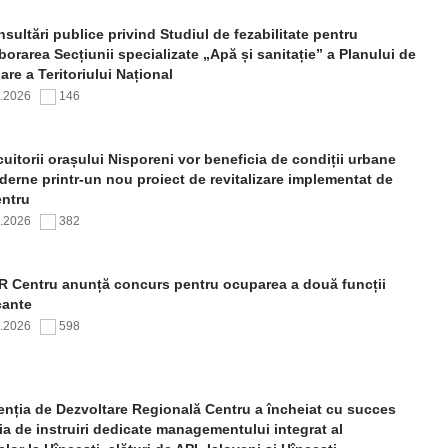
sultări publice privind Studiul de fezabilitate pentru
borarea Secțiunii specializate „Apă și sanitație” a Planului de
re a Teritoriului Național
7.2026
146
uitorii orașului Nisporeni vor beneficia de condiții urbane
erne printr-un nou proiect de revitalizare implementat de
ntru
7.2026
382
 Centru anunță concurs pentru ocuparea a două funcții
cante
7.2026
598
nția de Dezvoltare Regională Centru a încheiat cu succes
ia de instruiri dedicate managementului integrat al