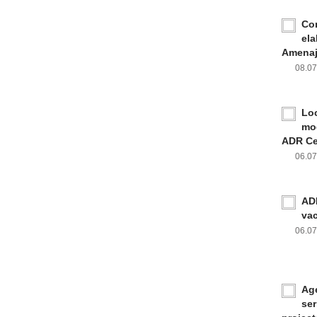
Con
ela
Amenaja
08.0
Loc
mod
ADR Ce
06.0
ADR
va
06.0
Age
ser