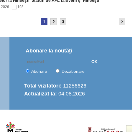
elor la Hîncești, alături de APL Ialoveni și Hîncești
7.2026
195
>
1
2
3
itetul de Supraveghere al proiectului „Îmbunătățirea
rastructurii de apă în Moldova Centrală” a analizat progresul
ntării și opțiunile de operare a serviciului regional de
are cu apă
7.2026
153
Abonare la noutăţi
OK
nția de Dezvoltare Regională Centru a continuat seria de
truiri practice dedicate autorităților publice locale
Abonare
Dezabonare
6.2026
439
Total vizitatori:
11256626
Actualizat la:
04.08.2026
italizarea urbană în municipiul Strășeni: Parcul „Ștefan cel
e și Sfânt” va fi modernizat integral
6.2026
493