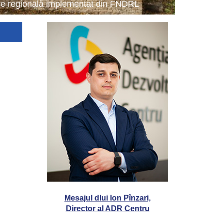
tare regională implementat din FNDRL
Mesajul dlui Ion Pînzari,
Director al ADR Centru