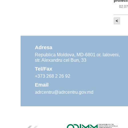
proiect
02.0
<
Com
inf
impleme
aliment
Adresa
02.0
Republica Moldova, MD-6801 or. Ialoveni,
str. Alexandru cel Bun, 33
Age
ins
Tel/Fax
30.0
+373 268 2 26 92
Email
adrcentru@adrcentru.gov.md
Rev
Mar
24.0