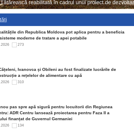
 Tătărească reabilitată în cadrul unui proiect de dezvol
ăți
alitățile din Republica Moldova pot aplica pentru a beneficia
sisteme moderne de tratare a apei potabile
7.2026
273
Cățeleni, Ivanovca și Obileni au fost finalizate lucrările de
strucție a rețelelor de alimentare cu apă
7.2026
310
nou pas spre apă sigură pentru locuitorii din Regiunea
tru: ADR Centru lansează proiectarea pentru Faza II a
ului finanțat de Guvernul Germaniei
7.2026
134