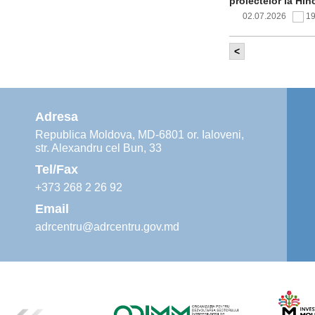
proiectelor la Hîn
02.07.2026
1
<
Comitetul de 
infrastructur
implementării și o
alimentare cu apă
Adresa
02.07.2026
1
Republica Moldova, MD-6801 or. Ialoveni,
str. Alexandru cel Bun, 33
Agenția de De
instruiri prac
Tel/Fax
30.06.2026
4
+373 268 2 26 92
Email
adrcentru@adrcentru.gov.md
Revitalizarea 
Mare și Sfânt”
24.06.2026
4