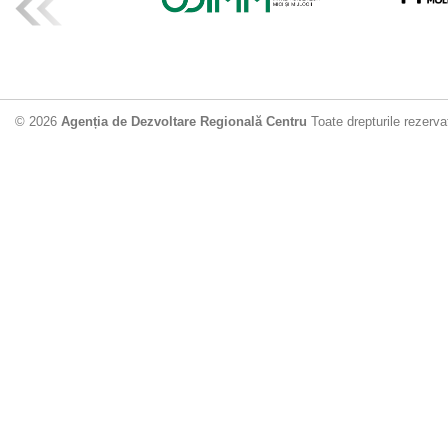
ADR Centru mo
din municipiu
18.06.2026
4
© 2026
Agenția de Dezvoltare Regională Centru
Toate drepturile rezerva
Drumul de acc
Dobrușa va fi
Dezvoltare Region
12.06.2026
2
Apă potabilă p
Nisporeni: AD
unui nou apeduct 
29.05.2026
2
Guvernul cons
sistemul de c
Vărzărești