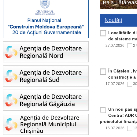
Baia Tătăreas
Noutăți
Localitățile 
de sisteme mo
27.07.2026
2
În Cățeleni, I
construcție a
17.07.2026
3
Un nou pas sp
Centru: ADR C
proiectului finan
16.07.2026
1