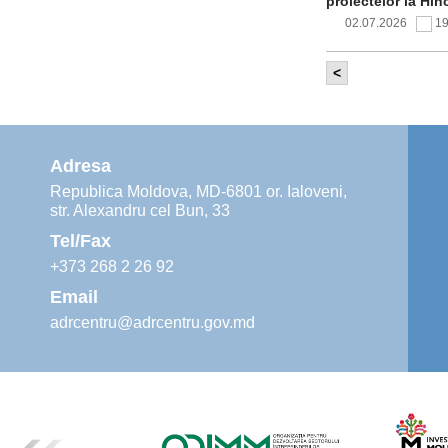
proiectelor la Hîn
02.07.2026
1
<
Comitetul de 
infrastructur
implementării și o
alimentare cu apă
Adresa
02.07.2026
1
Republica Moldova, MD-6801 or. Ialoveni,
str. Alexandru cel Bun, 33
Agenția de De
instruiri prac
Tel/Fax
30.06.2026
4
+373 268 2 26 92
Email
adrcentru@adrcentru.gov.md
Revitalizarea 
Mare și Sfânt”
24.06.2026
4