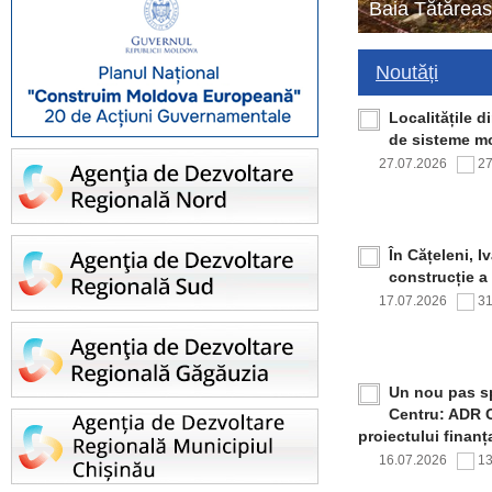
Baia Tătăreas
Noutăți
Localitățile 
de sisteme mo
27.07.2026
2
În Cățeleni, I
construcție a
17.07.2026
3
Un nou pas sp
Centru: ADR C
proiectului finan
16.07.2026
1