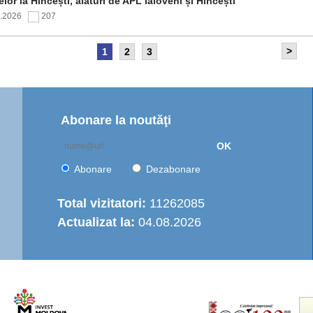
elor la Hîncești, alături de APL Ialoveni și Hîncești
7.2026
207
>
1
2
3
itetul de Supraveghere al proiectului „Îmbunătățirea
rastructurii de apă în Moldova Centrală” a analizat progresul
ntării și opțiunile de operare a serviciului regional de
are cu apă
7.2026
165
Abonare la noutăţi
OK
nția de Dezvoltare Regională Centru a continuat seria de
truiri practice dedicate autorităților publice locale
Abonare
Dezabonare
6.2026
454
Total vizitatori:
11262085
Actualizat la:
04.08.2026
italizarea urbană în municipiul Strășeni: Parcul „Ștefan cel
e și Sfânt” va fi modernizat integral
6.2026
502