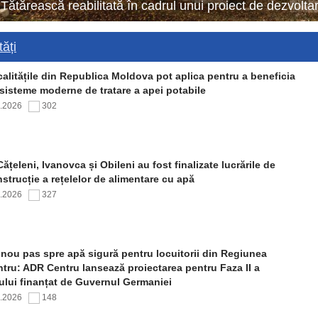
 Tătărească reabilitată în cadrul unui proiect de dezvol
ăți
alitățile din Republica Moldova pot aplica pentru a beneficia
sisteme moderne de tratare a apei potabile
7.2026
302
Cățeleni, Ivanovca și Obileni au fost finalizate lucrările de
strucție a rețelelor de alimentare cu apă
7.2026
327
nou pas spre apă sigură pentru locuitorii din Regiunea
tru: ADR Centru lansează proiectarea pentru Faza II a
ului finanțat de Guvernul Germaniei
7.2026
148