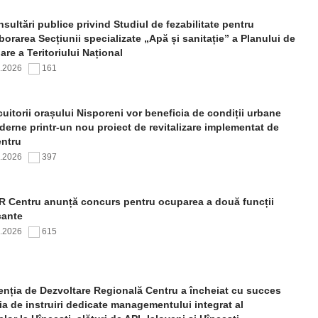
sultări publice privind Studiul de fezabilitate pentru
borarea Secțiunii specializate „Apă și sanitație” a Planului de
re a Teritoriului Național
7.2026
161
uitorii orașului Nisporeni vor beneficia de condiții urbane
erne printr-un nou proiect de revitalizare implementat de
ntru
7.2026
397
 Centru anunță concurs pentru ocuparea a două funcții
cante
7.2026
615
nția de Dezvoltare Regională Centru a încheiat cu succes
ia de instruiri dedicate managementului integrat al