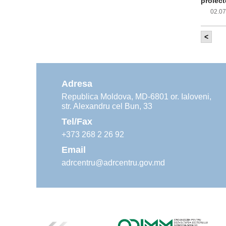
proiect
02.0
<
Com
inf
impleme
aliment
Adresa
02.0
Republica Moldova, MD-6801 or. Ialoveni,
str. Alexandru cel Bun, 33
Age
ins
Tel/Fax
30.0
+373 268 2 26 92
Email
adrcentru@adrcentru.gov.md
Rev
Mar
24.0