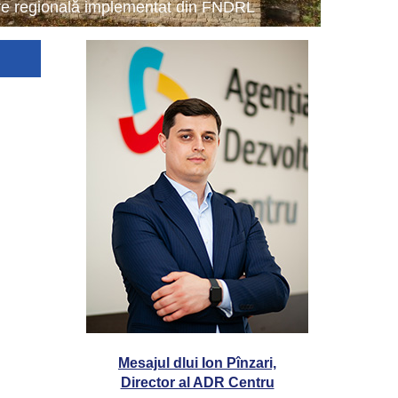
tare regională implementat din FNDRL
Mesajul dlui Ion Pînzari,
Director al ADR Centru