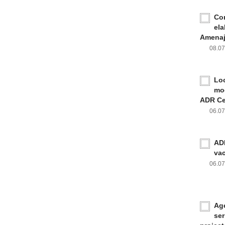
Con
ela
Amenaja
08.0
Loc
mod
ADR Ce
06.0
ADR
va
06.0
Age
ser