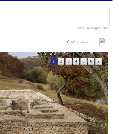
Vineri, 07 August 2026
1
2
3
4
5
6
7