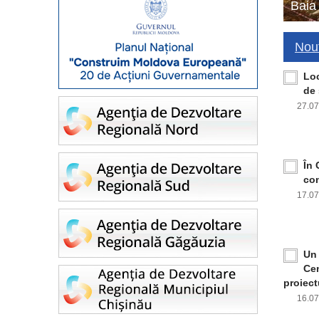
Baia
Nout
Loc
de 
27.0
În 
con
17.0
Un 
Cen
proiect
16.0