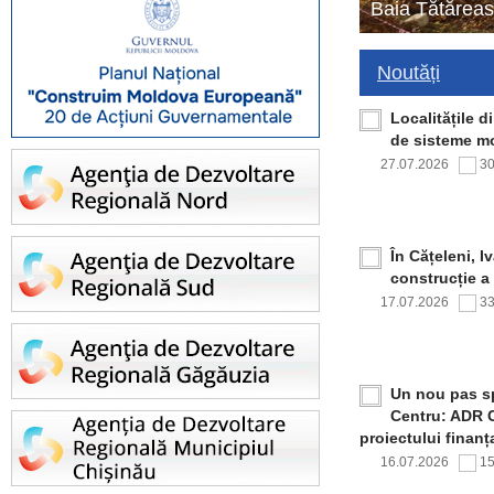
Baia Tătăreas
Noutăți
Localitățile 
de sisteme mo
27.07.2026
3
În Cățeleni, I
construcție a
17.07.2026
3
Un nou pas sp
Centru: ADR C
proiectului finan
16.07.2026
1