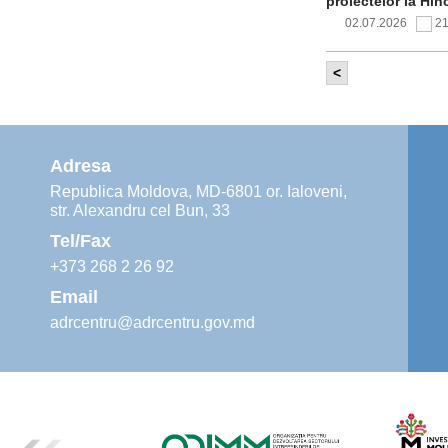
proiectelor la Hîn
02.07.2026
2
<
Comitetul de 
infrastructur
implementării și o
alimentare cu apă
Adresa
02.07.2026
1
Republica Moldova, MD-6801 or. Ialoveni,
str. Alexandru cel Bun, 33
Agenția de De
instruiri prac
Tel/Fax
30.06.2026
4
+373 268 2 26 92
Email
adrcentru@adrcentru.gov.md
Revitalizarea 
Mare și Sfânt”
24.06.2026
5