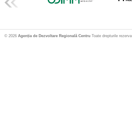
ADR Centru mo
din municipiu
18.06.2026
4
© 2026
Agenția de Dezvoltare Regională Centru
Toate drepturile rezerva
Drumul de acc
Dobrușa va fi
Dezvoltare Region
12.06.2026
2
Apă potabilă p
Nisporeni: AD
unui nou apeduct 
29.05.2026
2
Guvernul cons
sistemul de c
Vărzărești