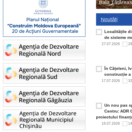
Baia Tătăreas
Noutăți
Localitățile 
de sisteme mo
27.07.2026
2
În Cățeleni, I
construcție a
17.07.2026
3
Un nou pas sp
Centru: ADR C
proiectului finan
16.07.2026
1