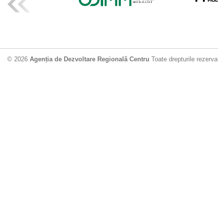
ADR Centru mo
din municipiu
18.06.2026
4
© 2026
Agenția de Dezvoltare Regională Centru
Toate drepturile rezerva
Drumul de acc
Dobrușa va fi
Dezvoltare Region
12.06.2026
2
Apă potabilă p
Nisporeni: AD
unui nou apeduct 
29.05.2026
2
Guvernul cons
sistemul de c
Vărzărești