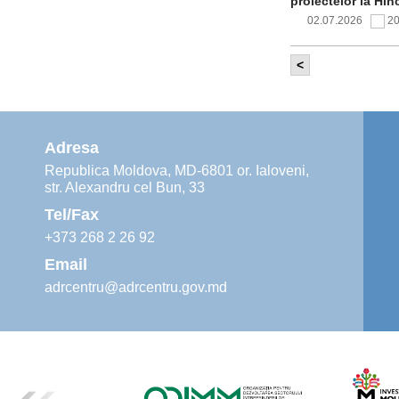
proiectelor la Hîn
02.07.2026
2
<
Comitetul de 
infrastructur
implementării și o
alimentare cu apă
Adresa
02.07.2026
1
Republica Moldova, MD-6801 or. Ialoveni,
str. Alexandru cel Bun, 33
Agenția de De
instruiri prac
Tel/Fax
30.06.2026
4
+373 268 2 26 92
Email
adrcentru@adrcentru.gov.md
Revitalizarea 
Mare și Sfânt”
24.06.2026
4