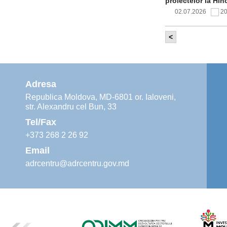
proiectelor la Hîn
02.07.2026
2
<
Comitetul de 
infrastructur
implementării și o
alimentare cu apă
Adresa
02.07.2026
1
Republica Moldova, MD-6801 or. Ialoveni,
str. Alexandru cel Bun, 33
Agenția de De
instruiri prac
Tel/Fax
30.06.2026
4
+373 268 2 26 92
Email
adrcentru@adrcentru.gov.md
Revitalizarea 
Mare și Sfânt”
24.06.2026
4