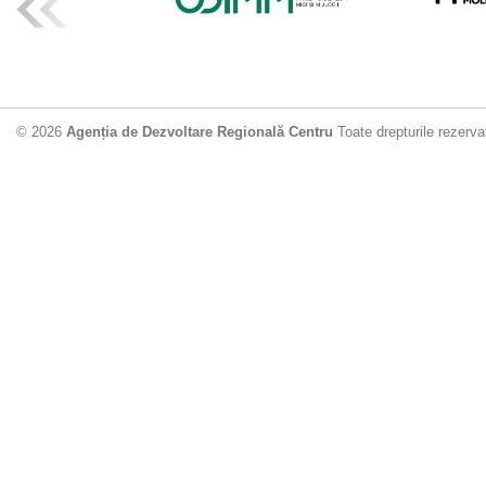
ADR Centru mo
din municipiu
18.06.2026
4
© 2026
Agenția de Dezvoltare Regională Centru
Toate drepturile rezerva
Drumul de acc
Dobrușa va fi
Dezvoltare Region
12.06.2026
2
Apă potabilă p
Nisporeni: AD
unui nou apeduct 
29.05.2026
2
Guvernul cons
sistemul de c
Vărzărești