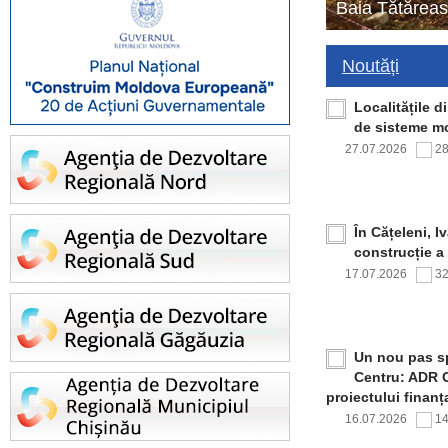
Baia Tătăreas
Noutăți
Localitățile 
de sisteme mo
27.07.2026
2
În Cățeleni, I
construcție a
17.07.2026
3
Un nou pas sp
Centru: ADR C
proiectului finan
16.07.2026
1