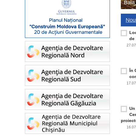
Baia
Nout
Loc
de 
27.0
În 
con
17.0
Un 
Cen
proiect
16.0