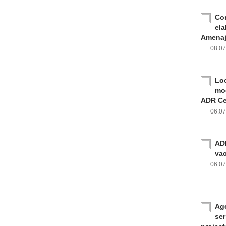
Con
ela
Amenaja
08.0
Loc
mod
ADR Ce
06.0
ADR
va
06.0
Age
ser