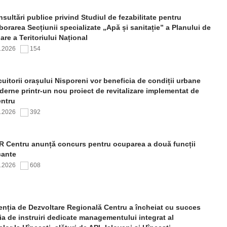
sultări publice privind Studiul de fezabilitate pentru
borarea Secțiunii specializate „Apă și sanitație” a Planului de
re a Teritoriului Național
7.2026
154
uitorii orașului Nisporeni vor beneficia de condiții urbane
erne printr-un nou proiect de revitalizare implementat de
ntru
7.2026
392
 Centru anunță concurs pentru ocuparea a două funcții
cante
7.2026
608
nția de Dezvoltare Regională Centru a încheiat cu succes
ia de instruiri dedicate managementului integrat al