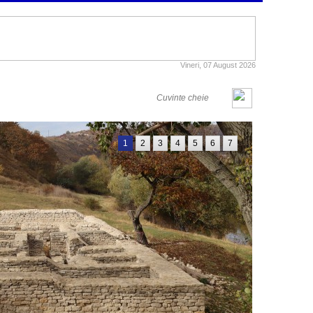
Vineri, 07 August 2026
1
2
3
4
5
6
7