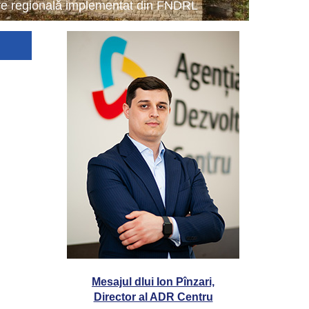
tare regională implementat din FNDRL
Mesajul dlui Ion Pînzari,
Director al ADR Centru