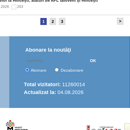
elor la Hîncești, alături de APL Ialoveni și Hîncești
7.2026
203
>
1
2
3
itetul de Supraveghere al proiectului „Îmbunătățirea
rastructurii de apă în Moldova Centrală” a analizat progresul
ntării și opțiunile de operare a serviciului regional de
are cu apă
7.2026
163
Abonare la noutăţi
OK
nția de Dezvoltare Regională Centru a continuat seria de
truiri practice dedicate autorităților publice locale
Abonare
Dezabonare
6.2026
447
Total vizitatori:
11260014
Actualizat la:
04.08.2026
italizarea urbană în municipiul Strășeni: Parcul „Ștefan cel
e și Sfânt” va fi modernizat integral
6.2026
497