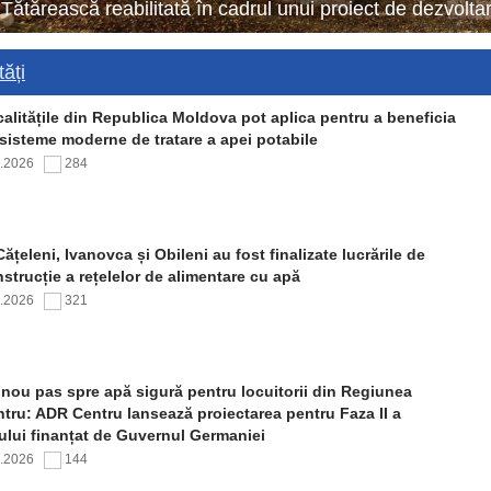
 Tătărească reabilitată în cadrul unui proiect de dezvol
ăți
alitățile din Republica Moldova pot aplica pentru a beneficia
sisteme moderne de tratare a apei potabile
7.2026
284
Cățeleni, Ivanovca și Obileni au fost finalizate lucrările de
strucție a rețelelor de alimentare cu apă
7.2026
321
nou pas spre apă sigură pentru locuitorii din Regiunea
tru: ADR Centru lansează proiectarea pentru Faza II a
ului finanțat de Guvernul Germaniei
7.2026
144