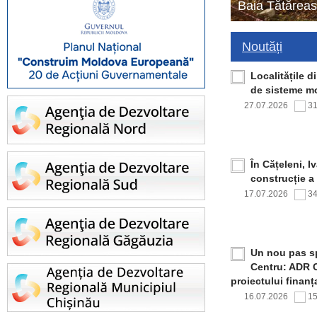
Baia Tătăreas
Noutăți
Localitățile 
de sisteme mo
27.07.2026
3
În Cățeleni, I
construcție a
17.07.2026
3
Un nou pas sp
Centru: ADR C
proiectului finan
16.07.2026
1