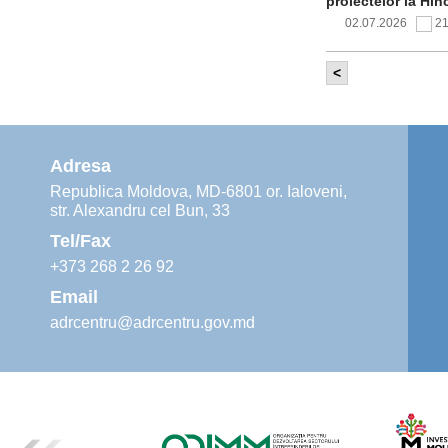
proiectelor la Hîn
02.07.2026
2
<
Comitetul de 
infrastructur
implementării și o
alimentare cu apă
Adresa
02.07.2026
1
Republica Moldova, MD-6801 or. Ialoveni,
str. Alexandru cel Bun, 33
Agenția de De
instruiri prac
Tel/Fax
30.06.2026
4
+373 268 2 26 92
Email
adrcentru@adrcentru.gov.md
Revitalizarea 
Mare și Sfânt”
24.06.2026
5