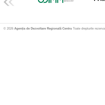
ADR Centru mo
din municipiu
18.06.2026
4
© 2026
Agenția de Dezvoltare Regională Centru
Toate drepturile rezerva
Drumul de acc
Dobrușa va fi
Dezvoltare Region
12.06.2026
2
Apă potabilă p
Nisporeni: AD
unui nou apeduct 
29.05.2026
2
Guvernul cons
sistemul de c
Vărzărești