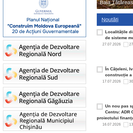
Baia Tătăreas
Noutăți
Localitățile 
de sisteme mo
27.07.2026
2
În Cățeleni, I
construcție a
17.07.2026
3
Un nou pas sp
Centru: ADR C
proiectului finan
16.07.2026
1