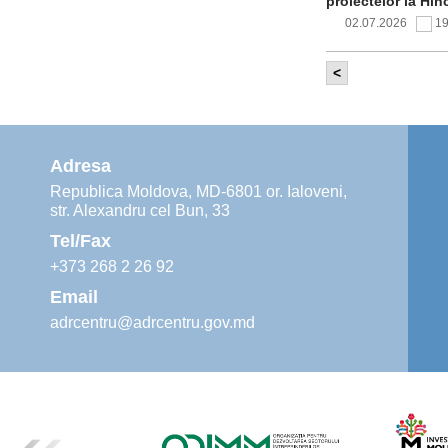
proiectelor la Hîn
02.07.2026
1
<
Comitetul de 
infrastructur
implementării și o
alimentare cu apă
Adresa
02.07.2026
1
Republica Moldova, MD-6801 or. Ialoveni,
str. Alexandru cel Bun, 33
Agenția de De
instruiri prac
Tel/Fax
30.06.2026
4
+373 268 2 26 92
Email
adrcentru@adrcentru.gov.md
Revitalizarea 
Mare și Sfânt”
24.06.2026
4