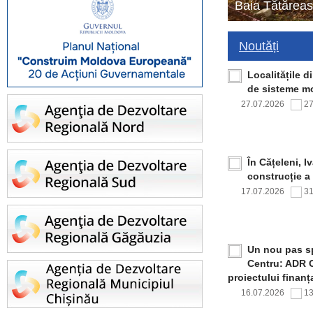
Baia Tătăreas
Noutăți
Localitățile 
de sisteme mo
27.07.2026
2
În Cățeleni, I
construcție a
17.07.2026
3
Un nou pas sp
Centru: ADR C
proiectului finan
16.07.2026
1