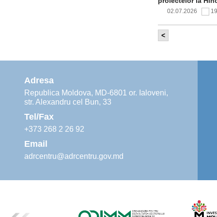
proiectelor la Hîn
02.07.2026
1
<
Comitetul de 
infrastructur
implementării și o
alimentare cu apă
Adresa
02.07.2026
1
Republica Moldova, MD-6801 or. Ialoveni,
str. Alexandru cel Bun, 33
Agenția de De
instruiri prac
Tel/Fax
30.06.2026
4
+373 268 2 26 92
Email
adrcentru@adrcentru.gov.md
Revitalizarea 
Mare și Sfânt”
24.06.2026
4