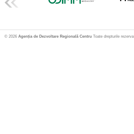
ADR Centru mo
din municipiu
18.06.2026
4
© 2026
Agenția de Dezvoltare Regională Centru
Toate drepturile rezerva
Drumul de acc
Dobrușa va fi
Dezvoltare Region
12.06.2026
2
Apă potabilă p
Nisporeni: AD
unui nou apeduct 
29.05.2026
2
Guvernul cons
sistemul de c
Vărzărești