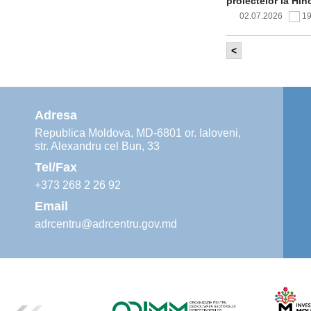
proiectelor la Hîn
02.07.2026
1
<
Comitetul de 
infrastructur
implementării și o
alimentare cu apă
Adresa
02.07.2026
1
Republica Moldova, MD-6801 or. Ialoveni,
str. Alexandru cel Bun, 33
Agenția de De
instruiri prac
Tel/Fax
30.06.2026
4
+373 268 2 26 92
Email
adrcentru@adrcentru.gov.md
Revitalizarea 
Mare și Sfânt”
24.06.2026
4