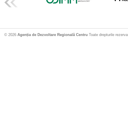
ADR Centru mo
din municipiu
18.06.2026
4
© 2026
Agenția de Dezvoltare Regională Centru
Toate drepturile rezerva
Drumul de acc
Dobrușa va fi
Dezvoltare Region
12.06.2026
2
Apă potabilă p
Nisporeni: AD
unui nou apeduct 
29.05.2026
2
Guvernul cons
sistemul de c
Vărzărești