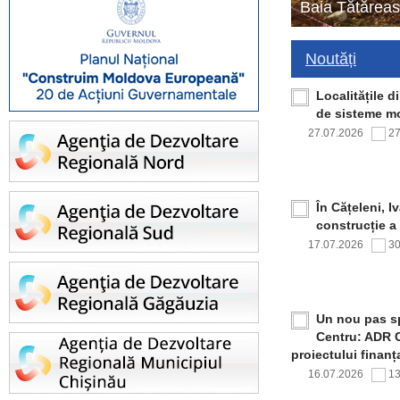
Baia Tătăreas
Noutăți
Localitățile 
de sisteme mo
27.07.2026
2
În Cățeleni, I
construcție a
17.07.2026
3
Un nou pas sp
Centru: ADR C
proiectului finan
16.07.2026
1