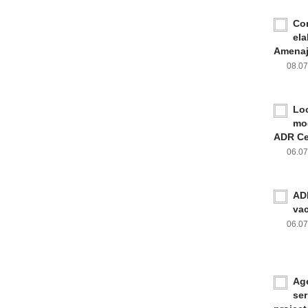
Con
ela
Amenaja
08.0
Loc
mod
ADR Ce
06.0
ADR
va
06.0
Age
ser