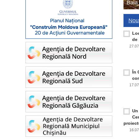
Baia
Nout
Loc
de 
27.0
În 
con
17.0
Un 
Cen
proiect
16.0