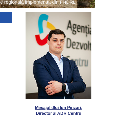
tare regională implementat din FNDRL
Mesajul dlui Ion Pînzari,
Director al ADR Centru