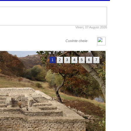
Vineri, 07 August 2026
1
2
3
4
5
6
7