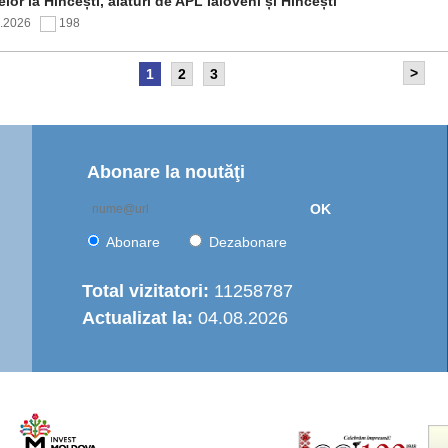
elor la Hîncești, alături de APL Ialoveni și Hîncești
7.2026
198
>
1
2
3
itetul de Supraveghere al proiectului „Îmbunătățirea
rastructurii de apă în Moldova Centrală” a analizat progresul
ntării și opțiunile de operare a serviciului regional de
are cu apă
7.2026
156
Abonare la noutăţi
OK
nția de Dezvoltare Regională Centru a continuat seria de
truiri practice dedicate autorităților publice locale
Abonare
Dezabonare
6.2026
441
Total vizitatori:
11258787
Actualizat la:
04.08.2026
italizarea urbană în municipiul Strășeni: Parcul „Ștefan cel
e și Sfânt” va fi modernizat integral
6.2026
493