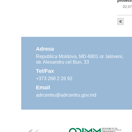
proiect
02.0
<
Com
inf
impleme
aliment
Adresa
02.0
Republica Moldova, MD-6801 or. Ialoveni,
str. Alexandru cel Bun, 33
Age
ins
Tel/Fax
30.0
+373 268 2 26 92
Email
adrcentru@adrcentru.gov.md
Rev
Mar
24.0