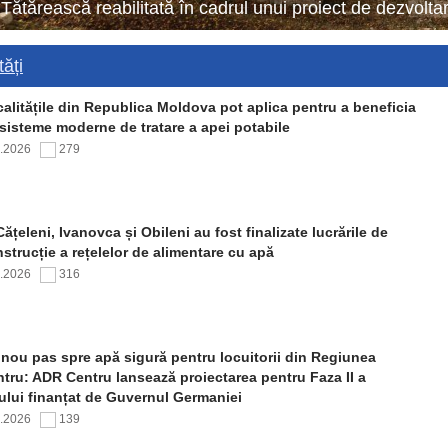
 Tătărească reabilitată în cadrul unui proiect de dezvol
ăți
alitățile din Republica Moldova pot aplica pentru a beneficia
sisteme moderne de tratare a apei potabile
7.2026
279
Cățeleni, Ivanovca și Obileni au fost finalizate lucrările de
strucție a rețelelor de alimentare cu apă
7.2026
316
nou pas spre apă sigură pentru locuitorii din Regiunea
tru: ADR Centru lansează proiectarea pentru Faza II a
ului finanțat de Guvernul Germaniei
7.2026
139