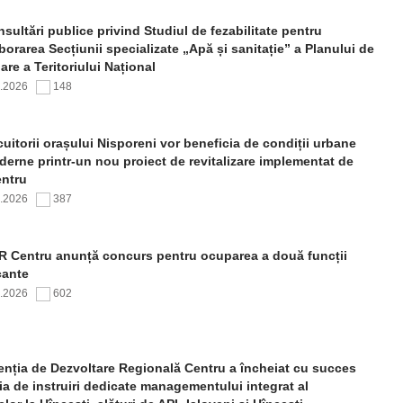
sultări publice privind Studiul de fezabilitate pentru
borarea Secțiunii specializate „Apă și sanitație” a Planului de
re a Teritoriului Național
7.2026
148
uitorii orașului Nisporeni vor beneficia de condiții urbane
erne printr-un nou proiect de revitalizare implementat de
ntru
7.2026
387
 Centru anunță concurs pentru ocuparea a două funcții
cante
7.2026
602
nția de Dezvoltare Regională Centru a încheiat cu succes
ia de instruiri dedicate managementului integrat al