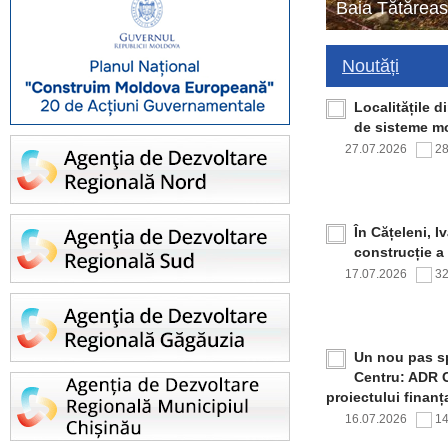
Baia Tătăreas
Noutăți
Localitățile 
de sisteme mo
27.07.2026
2
În Cățeleni, I
construcție a
17.07.2026
3
Un nou pas sp
Centru: ADR C
proiectului finan
16.07.2026
1