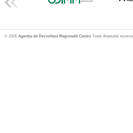
ADR Centru mo
din municipiu
18.06.2026
4
© 2026
Agenția de Dezvoltare Regională Centru
Toate drepturile rezerva
Drumul de acc
Dobrușa va fi
Dezvoltare Region
12.06.2026
2
Apă potabilă p
Nisporeni: AD
unui nou apeduct 
29.05.2026
2
Guvernul cons
sistemul de c
Vărzărești