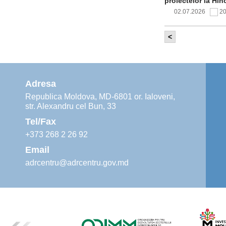
proiectelor la Hîn
02.07.2026
2
<
Comitetul de 
infrastructur
implementării și o
alimentare cu apă
Adresa
02.07.2026
1
Republica Moldova, MD-6801 or. Ialoveni,
str. Alexandru cel Bun, 33
Agenția de De
instruiri prac
Tel/Fax
30.06.2026
4
+373 268 2 26 92
Email
adrcentru@adrcentru.gov.md
Revitalizarea 
Mare și Sfânt”
24.06.2026
4