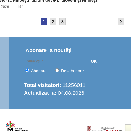
elor la Hîncești, alături de APL Ialoveni și Hîncești
7.2026
194
>
1
2
3
itetul de Supraveghere al proiectului „Îmbunătățirea
rastructurii de apă în Moldova Centrală” a analizat progresul
ntării și opțiunile de operare a serviciului regional de
are cu apă
7.2026
151
Abonare la noutăţi
OK
nția de Dezvoltare Regională Centru a continuat seria de
truiri practice dedicate autorităților publice locale
Abonare
Dezabonare
6.2026
437
Total vizitatori:
11256011
Actualizat la:
04.08.2026
italizarea urbană în municipiul Strășeni: Parcul „Ștefan cel
e și Sfânt” va fi modernizat integral
6.2026
492