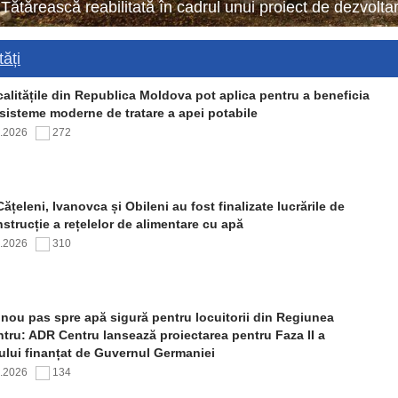
 Tătărească reabilitată în cadrul unui proiect de dezvol
ăți
alitățile din Republica Moldova pot aplica pentru a beneficia
sisteme moderne de tratare a apei potabile
7.2026
272
Cățeleni, Ivanovca și Obileni au fost finalizate lucrările de
strucție a rețelelor de alimentare cu apă
7.2026
310
nou pas spre apă sigură pentru locuitorii din Regiunea
tru: ADR Centru lansează proiectarea pentru Faza II a
ului finanțat de Guvernul Germaniei
7.2026
134