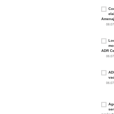
Con
ela
Amenaja
08.0
Loc
mod
ADR Ce
06.0
ADR
va
06.0
Age
ser