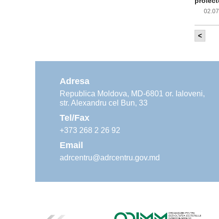
proiect
02.0
<
Com
inf
impleme
aliment
Adresa
02.0
Republica Moldova, MD-6801 or. Ialoveni,
str. Alexandru cel Bun, 33
Age
ins
Tel/Fax
30.0
+373 268 2 26 92
Email
adrcentru@adrcentru.gov.md
Rev
Mar
24.0