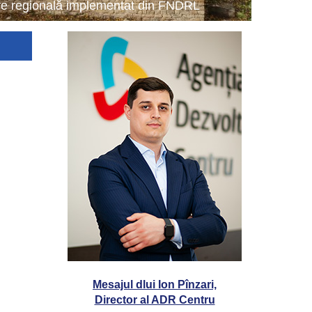
tare regională implementat din FNDRL
Mesajul dlui Ion Pînzari,
Director al ADR Centru