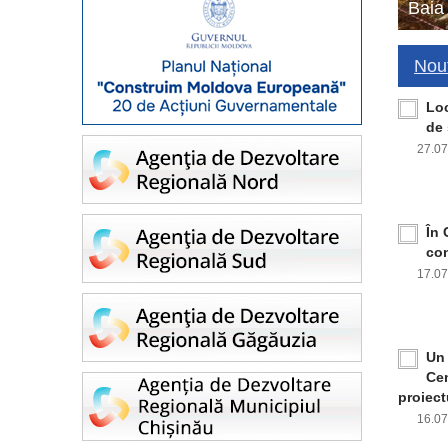
Baia
Nout
Loc
de 
27.0
În 
con
17.0
Un 
Cen
proiect
16.0