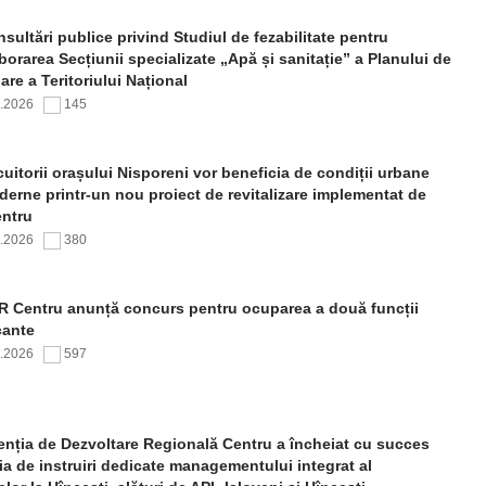
sultări publice privind Studiul de fezabilitate pentru
borarea Secțiunii specializate „Apă și sanitație” a Planului de
re a Teritoriului Național
7.2026
145
uitorii orașului Nisporeni vor beneficia de condiții urbane
erne printr-un nou proiect de revitalizare implementat de
ntru
7.2026
380
 Centru anunță concurs pentru ocuparea a două funcții
cante
7.2026
597
nția de Dezvoltare Regională Centru a încheiat cu succes
ia de instruiri dedicate managementului integrat al