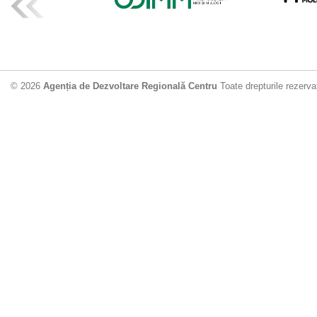
ADR Centru mo
din municipiu
18.06.2026
4
© 2026
Agenția de Dezvoltare Regională Centru
Toate drepturile rezerva
Drumul de acc
Dobrușa va fi
Dezvoltare Region
12.06.2026
2
Apă potabilă p
Nisporeni: AD
unui nou apeduct 
29.05.2026
2
Guvernul cons
sistemul de c
Vărzărești