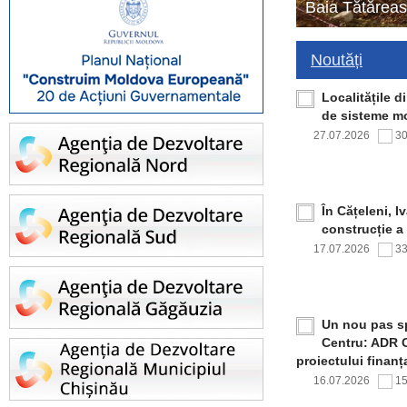
Baia Tătăreas
Noutăți
Localitățile 
de sisteme mo
27.07.2026
3
În Cățeleni, I
construcție a
17.07.2026
3
Un nou pas sp
Centru: ADR C
proiectului finan
16.07.2026
1