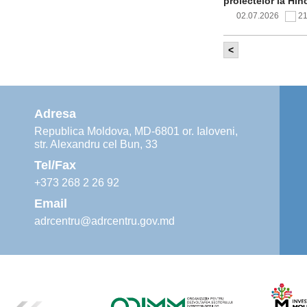
proiectelor la Hîn
02.07.2026
2
<
Comitetul de 
infrastructur
implementării și o
alimentare cu apă
Adresa
02.07.2026
1
Republica Moldova, MD-6801 or. Ialoveni,
str. Alexandru cel Bun, 33
Agenția de De
instruiri prac
Tel/Fax
30.06.2026
4
+373 268 2 26 92
Email
adrcentru@adrcentru.gov.md
Revitalizarea 
Mare și Sfânt”
24.06.2026
5