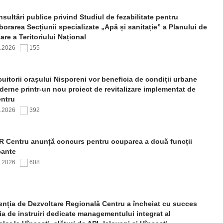
sultări publice privind Studiul de fezabilitate pentru
borarea Secțiunii specializate „Apă și sanitație” a Planului de
re a Teritoriului Național
7.2026
155
uitorii orașului Nisporeni vor beneficia de condiții urbane
erne printr-un nou proiect de revitalizare implementat de
ntru
7.2026
392
 Centru anunță concurs pentru ocuparea a două funcții
cante
7.2026
608
nția de Dezvoltare Regională Centru a încheiat cu succes
ia de instruiri dedicate managementului integrat al