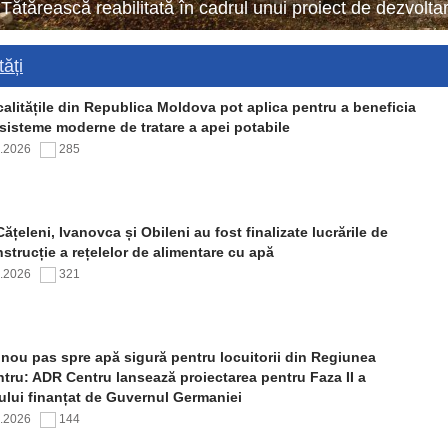
 Tătărească reabilitată în cadrul unui proiect de dezvol
ăți
alitățile din Republica Moldova pot aplica pentru a beneficia
sisteme moderne de tratare a apei potabile
7.2026
285
Cățeleni, Ivanovca și Obileni au fost finalizate lucrările de
strucție a rețelelor de alimentare cu apă
7.2026
321
nou pas spre apă sigură pentru locuitorii din Regiunea
tru: ADR Centru lansează proiectarea pentru Faza II a
ului finanțat de Guvernul Germaniei
7.2026
144