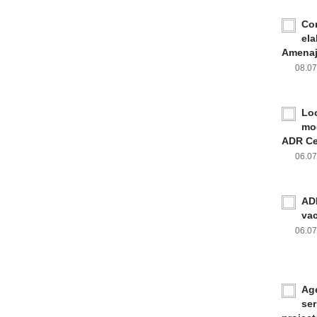
Con
ela
Amenaja
08.0
Loc
mod
ADR Ce
06.0
ADR
va
06.0
Age
ser