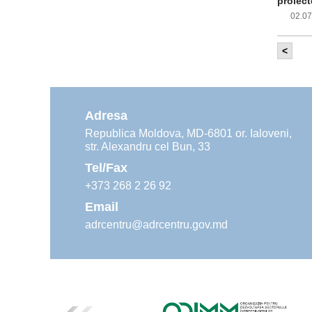
proiect
02.0
<
Com
inf
impleme
aliment
Adresa
02.0
Republica Moldova, MD-6801 or. Ialoveni,
str. Alexandru cel Bun, 33
Age
ins
Tel/Fax
30.0
+373 268 2 26 92
Email
adrcentru@adrcentru.gov.md
Rev
Mar
24.0