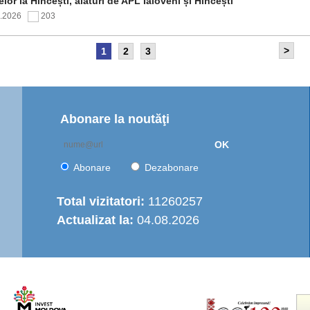
elor la Hîncești, alături de APL Ialoveni și Hîncești
7.2026
203
>
1
2
3
itetul de Supraveghere al proiectului „Îmbunătățirea
rastructurii de apă în Moldova Centrală” a analizat progresul
ntării și opțiunile de operare a serviciului regional de
are cu apă
7.2026
163
Abonare la noutăţi
OK
nția de Dezvoltare Regională Centru a continuat seria de
truiri practice dedicate autorităților publice locale
Abonare
Dezabonare
6.2026
447
Total vizitatori:
11260257
Actualizat la:
04.08.2026
italizarea urbană în municipiul Strășeni: Parcul „Ștefan cel
e și Sfânt” va fi modernizat integral
6.2026
497