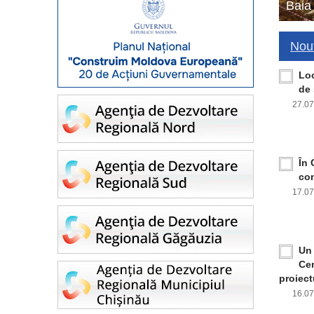
Baia
Nout
Loc
de 
27.0
În 
con
17.0
Un 
Cen
proiect
16.0