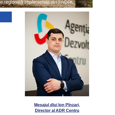
tare regională implementat din FNDRL
Mesajul dlui Ion Pînzari,
Director al ADR Centru