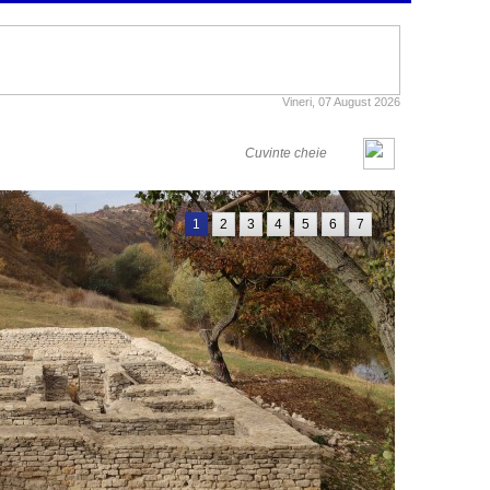
Vineri, 07 August 2026
1
2
3
4
5
6
7